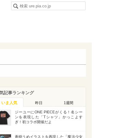
気記事ランキング
いま人気
昨日
1週間
ジーユーにONE PIECEがくる！名シー
ンを表現した「Tシャツ」かっこよす
ぎ！初コラボ開催だよ
蒼樹うめイラストを再現した「魔法少女