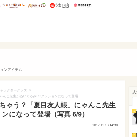
総研 ディズニー特集
mimot.
うまいめし
うまいパン
うまい肉
Medery.
y. Character's
ョンアイテム
>
ャラクターグッズ
人
ゃんこ先生がぬいぐるみPCクッションになって登場
ちゃう？「夏目友人帳」にゃんこ先生
1
ンになって登場（写真 6/9）
2017.11.13 14:30
2