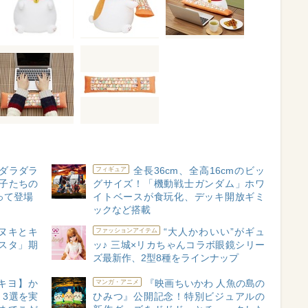
ダラダラ
全長36cm、全高16cmのビッ
フィギュア
子たちの
グサイズ！「機動戦士ガンダム」ホワ
って登場
イトベースが食玩化、デッキ開放ギミ
ックなど搭載
ヌキとキ
“大人かわいい”がギュ
ファッションアイテム
スタ」期
ッ♪ 三城×リカちゃんコラボ眼鏡シリー
ズ最新作、2型8種をラインナップ
キヨ】か
『映画ちいかわ 人魚の島の
マンガ・アニメ
3選を実
ひみつ』公開記念！特別ビジュアルの