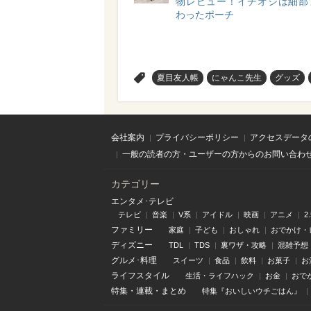
物レビュー！イチオシは細部
わったポーチ
>
夏目友人帳
にゃんこ先生
グッズ
会社案内
プライバシーポリシー
アクセスデータ
一般の読者の方・ユーザーの方からのお問い合わ
カテゴリー
エンタメ･テレビ
テレビ
音楽
V系
アイドル
映画
アニメ
2
ファミリー
家庭
子ども
おしゃれ
おでかけ・
ディズニー
TDL
TDS
裏ワザ・攻略
混雑予想
グルメ･料理
スイーツ
食品
飲料
お菓子
お
ライフスタイル
生活・ライフハック
お金
おで
特集
・
連載
・
まとめ
特集『おいしいウチごはん』