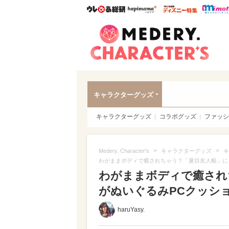
ウレぴあ総研
ハピママ*
ウレぴあ
Meder
キャラクターグッズ
キャラクターグッズ
コラボグッズ
ファッシ
>
>
Medery. Character's
キャラクターグッズ
キ
わがままボディで癒されちゃう？「夏目友人帳」に
わがままボディで癒され
がぬいぐるみPCクッショ
haruYasy.