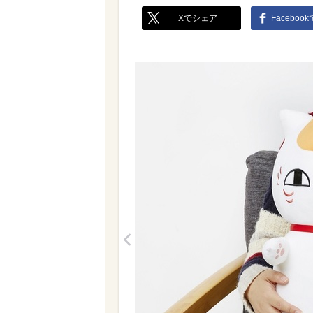
Xでシェア
Faceboo
<