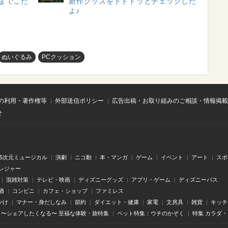
までこだ
新作グッズをドドドッとチェックした
よ♪
ぬいぐるみ
PCクッション
の利用・著作権等
外部送信ポリシー
広告出稿・お取り組みのご相談・情報掲載
せ
.5次元ミュージカル
演劇
ニコ動
本・マンガ
ゲーム
イベント
アート
スポ
レジャー
混雑対策
テレビ・映画
ディズニーグッズ
アプリ・ゲーム
ディズニーパス
酒
コンビニ
カフェ・ショップ
ファミレス
かけ
マナー・身だしなみ
節約
ダイエット・健康
家電
文房具
雑貨
キッチ
〜シェアしたくなる〜 至福な体験・旅特集
ペット特集：ウチのかぞく
特集 カラダ