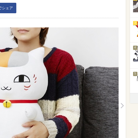
kでシェア
3
4
5