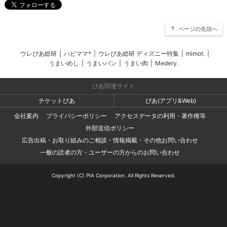
ページの先頭へ
ウレぴあ総研
|
ハピママ*
|
ウレぴあ総研 ディズニー特集
|
mimot.
|
うまいめし
|
うまいパン
|
うまい肉
|
Medery.
ぴあ関連サイト
チケットぴあ
ぴあ(アプリ&Web)
会社案内
プライバシーポリシー
アクセスデータの利用・著作権等
外部送信ポリシー
広告出稿・お取り組みのご相談・情報掲載・その他お問い合わせ
一般の読者の方・ユーザーの方からのお問い合わせ
Copyright (C) PIA Corporation. All Rights Reserved.