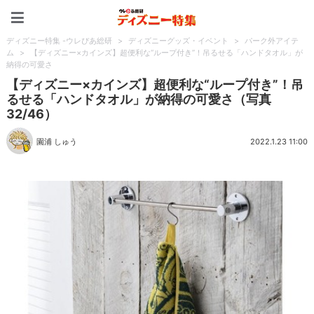
ディズニー特集 -ウレぴあ
ディズニー特集 -ウレぴあ総研
>
ディズニーグッズ・イベント
>
パーク外アイテ
ム
>
【ディズニー×カインズ】超便利な“ループ付き”！吊るせる「ハンドタオル」が
納得の可愛さ
【ディズニー×カインズ】超便利な“ループ付き”！吊
るせる「ハンドタオル」が納得の可愛さ（写真
32/46）
園浦 しゅう
2022.1.23 11:00