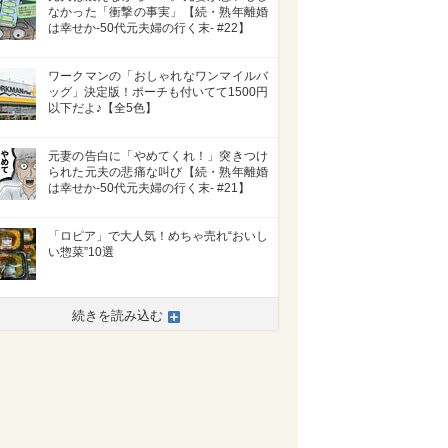
なかった「衝撃の事実」【続・熟年離婚
は幸せか-50代元夫婦の行く末- #22】
ワークマンの「おしゃれなワンマイルバ
ッグ」決定版！ポーチも付いてて1500円
以下だよ♪【全5色】
元妻の告白に「やめてくれ！」突きつけ
られた元夫の悲痛な叫び【続・熟年離婚
は幸せか-50代元夫婦の行く末- #21】
「ロピア」で大人気！めちゃ売れ“おいし
い惣菜”10選
続きを読み込む
>