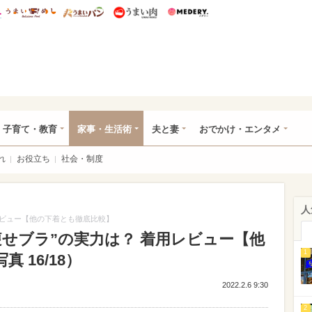
総研 ディズニー特集
mimot.
うまいめし
うまいパン
うまい肉
Medery.
ママ*
子育て・教育
家事・生活術
夫と妻
おでかけ・エンタメ
れ
お役立ち
社会・制度
人
レビュー【他の下着とも徹底比較】
せブラ”の実力は？ 着用レビュー【他
1
 16/18）
2022.2.6 9:30
2