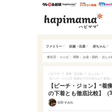
ウレぴあ総研
ハピママ*
ウレぴあ
ハピ
ファミリー
妊娠・出産
赤ちゃん
食生活
レシピ
掃除
お金・節約
おしゃ
>
>
>
ハピママ*
家事・生活術
おしゃれ
【ピーチ・ジョン】“着痩せブラ”の実力は？ 着用
【ピーチ・ジョン】“着痩
の下着とも徹底比較】（写真
吉田 すみれ