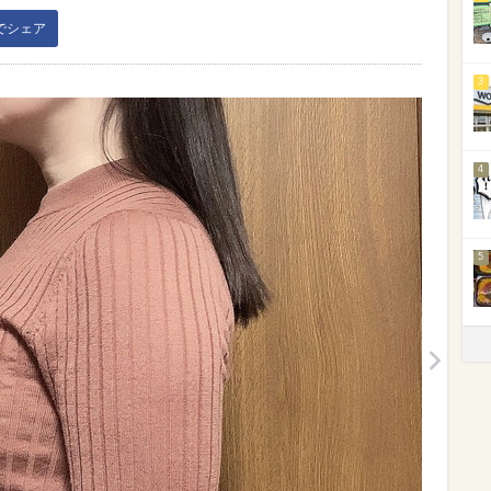
kでシェア
3
4
5