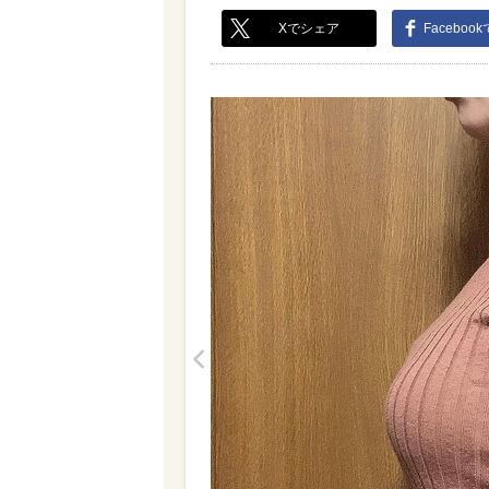
Xでシェア
Faceboo
<