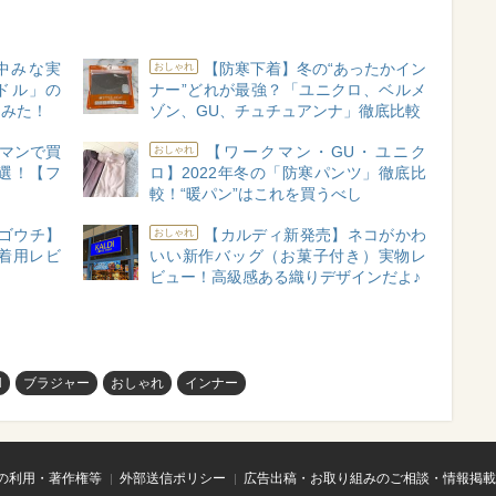
中みな実
【防寒下着】冬の“あったかイン
おしゃれ
ードル」の
ナー”どれが最強？「ユニクロ、ベルメ
てみた！
ゾン、GU、チュチュアンナ」徹底比較
クマンで買
【ワークマン・GU・ユニク
おしゃれ
選！【フ
ロ】2022年冬の「防寒パンツ」徹底比
較！“暖パン”はこれを買うべし
ロゴウチ】
【カルディ新発売】ネコがかわ
おしゃれ
着用レビ
いい新作バッグ（お菓子付き）実物レ
ビュー！高級感ある織りデザインだよ♪
N
ブラジャー
おしゃれ
インナー
の利用・著作権等
外部送信ポリシー
広告出稿・お取り組みのご相談・情報掲載