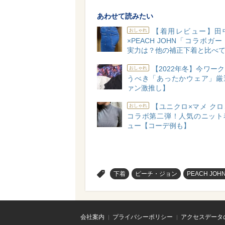
あわせて読みたい
【着用レビュー】田
おしゃれ
×PEACH JOHN「コラボガ
実力は？他の補正下着と比べ
【2022年冬】今ワー
おしゃれ
うべき「あったかウェア」厳
ァン激推し】
【ユニクロ×マメ ク
おしゃれ
コラボ第二弾！人気のニット
ュー【コーデ例も】
>
下着
ピーチ・ジョン
PEACH JOH
会社案内
プライバシーポリシー
アクセスデータ