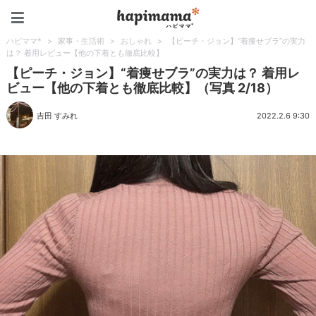
ハピママ*
ハピママ*
>
家事・生活術
>
おしゃれ
>
【ピーチ・ジョン】“着痩せブラ”の実力
は？ 着用レビュー【他の下着とも徹底比較】
【ピーチ・ジョン】“着痩せブラ”の実力は？ 着用レ
ビュー【他の下着とも徹底比較】（写真 2/18）
吉田 すみれ
2022.2.6 9:30