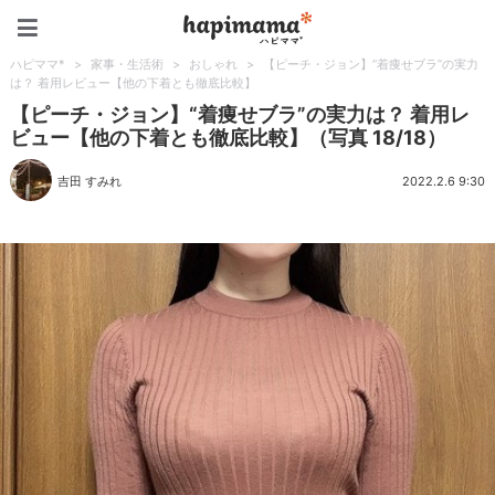
ハピママ*
ハピママ*
>
家事・生活術
>
おしゃれ
>
【ピーチ・ジョン】“着痩せブラ”の実力
は？ 着用レビュー【他の下着とも徹底比較】
【ピーチ・ジョン】“着痩せブラ”の実力は？ 着用レ
ビュー【他の下着とも徹底比較】（写真 18/18）
吉田 すみれ
2022.2.6 9:30