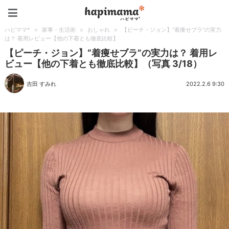
ハピママ*
ハピママ*
>
家事・生活術
>
おしゃれ
>
【ピーチ・ジョン】“着痩せブラ”の実力
は？ 着用レビュー【他の下着とも徹底比較】
【ピーチ・ジョン】“着痩せブラ”の実力は？ 着用レ
ビュー【他の下着とも徹底比較】（写真 3/18）
吉田 すみれ
2022.2.6 9:30