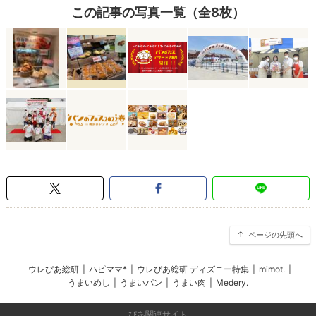
この記事の写真一覧（全8枚）
ページの先頭へ
ウレぴあ総研
|
ハピママ*
|
ウレぴあ総研 ディズニー特集
|
mimot.
|
うまいめし
|
うまいパン
|
うまい肉
|
Medery.
ぴあ関連サイト