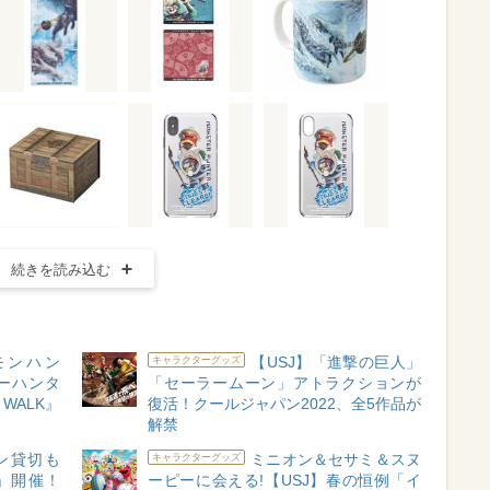
続きを読み込む
モンハン
【USJ】「進撃の巨人」
キャラクターグッズ
ーハンタ
「セーラームーン」アトラクションが
WALK』
復活！クールジャパン2022、全5作品が
解禁
ン貸切も
ミニオン＆セサミ＆スヌ
キャラクターグッズ
」開催！
ーピーに会える!【USJ】春の恒例「イ