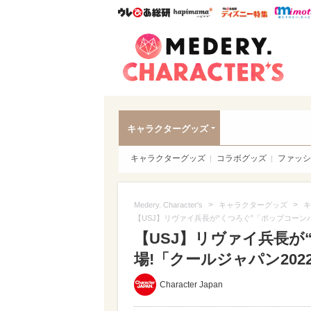
ウレぴあ総研
ハピママ*
ウレぴあ
Meder
キャラクターグッズ
キャラクターグッズ
コラボグッズ
ファッシ
>
>
Medery. Character's
キャラクターグッズ
キ
【USJ】リヴァイ兵長が“くつろぐ”「ポップコーン
【USJ】リヴァイ兵長が
場!「クールジャパン202
Character Japan