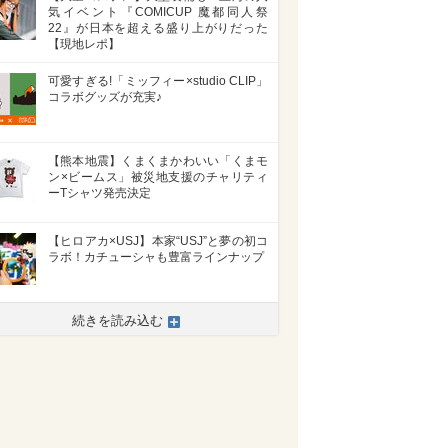
気イベント『COMICUP 魔都同人祭
22』が日本を超える盛り上がりだった
【現地レポ】
可愛すぎる!「ミッフィー×studio CLIP」
コラボグッズが充実♪
【熊本地震】くまくまかわいい「くまモ
ン×ビームス」被災地支援のチャリティ
ーTシャツ発売決定
【ヒロアカ×USJ】本家“USJ”と夢の初コ
ラボ！カチューシャも豊富ラインナップ
続きを読み込む