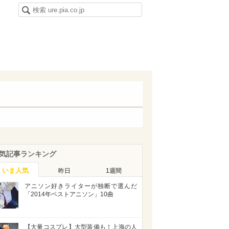
気記事ランキング
いま人気
昨日
1週間
アニソン好きライターが独断で選んだ
「2014年ベストアニソン」10曲
【大量コスプレ】大型装備も！上海の人