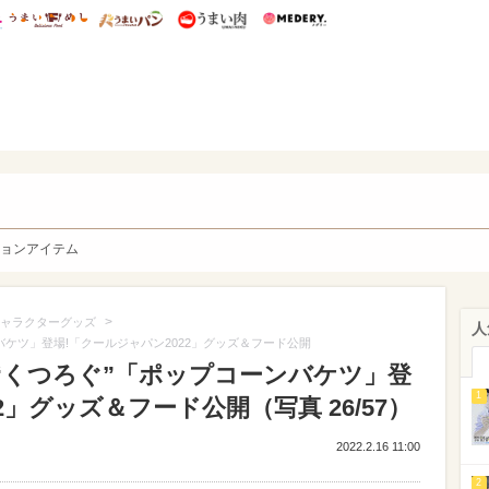
総研 ディズニー特集
mimot.
うまいめし
うまいパン
うまい肉
Medery.
y. Character's
ョンアイテム
>
ャラクターグッズ
人
バケツ」登場!「クールジャパン2022」グッズ＆フード公開
“くつろぐ”「ポップコーンバケツ」登
1
2」グッズ＆フード公開（写真 26/57）
2022.2.16 11:00
2