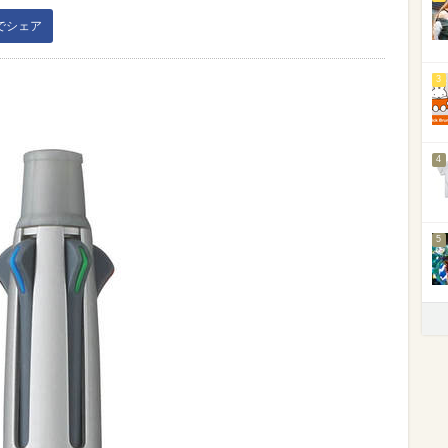
kでシェア
3
4
5