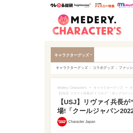
ウレぴあ総研
ハピママ*
ウレぴあ
Meder
キャラクターグッズ
キャラクターグッズ
コラボグッズ
ファッシ
>
>
Medery. Character's
キャラクターグッズ
キ
【USJ】リヴァイ兵長が“くつろぐ”「ポップコーン
【USJ】リヴァイ兵長が
場!「クールジャパン202
Character Japan