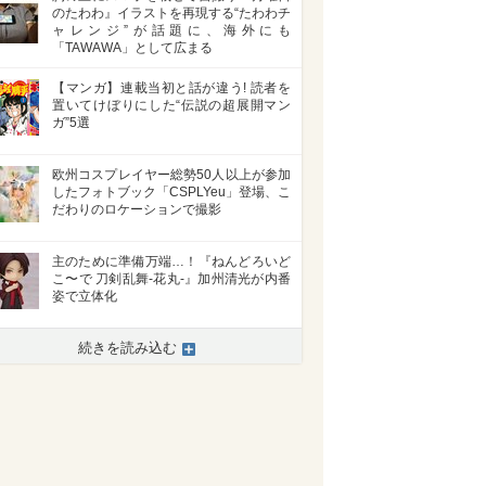
のたわわ』イラストを再現する“たわわチ
ャレンジ”が話題に、海外にも
「TAWAWA」として広まる
【マンガ】連載当初と話が違う! 読者を
置いてけぼりにした“伝説の超展開マン
ガ”5選
欧州コスプレイヤー総勢50人以上が参加
したフォトブック「CSPLYeu」登場、こ
だわりのロケーションで撮影
主のために準備万端…！『ねんどろいど
>
こ〜で 刀剣乱舞-花丸-』加州清光が内番
姿で立体化
続きを読み込む