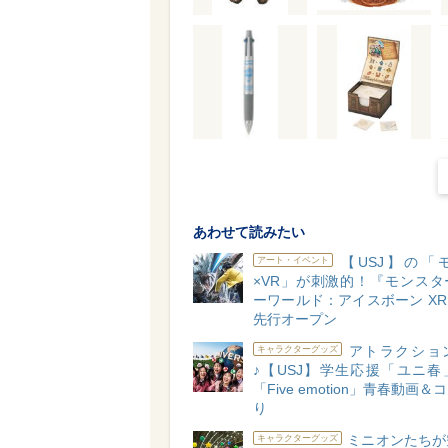
あわせて読みたい
【USJ】の「
アート・イベント
×VR」が刺激的！『モンスタ
ーワールド：アイスボーン XR 
先行オープン
アトラクショ
キャラクターグッズ
♪【USJ】学生応援「ユニ春
「Five emotion」青春動画
り
ミニオンたちが
キャラクターグッズ