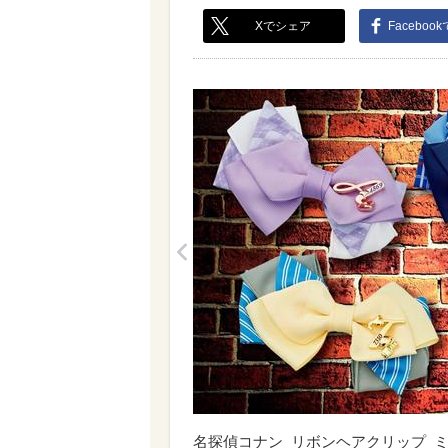
Xでシェア
Faceboo
<
名探偵コナン_リボンヘアクリップ_