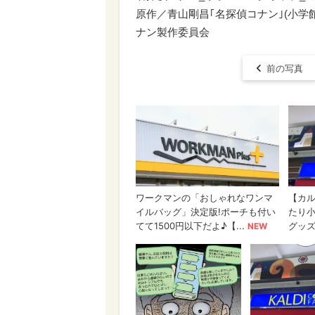
原作／青山剛昌｢名探偵コナン｣(小学館｢
ナン製作委員会
前の写真