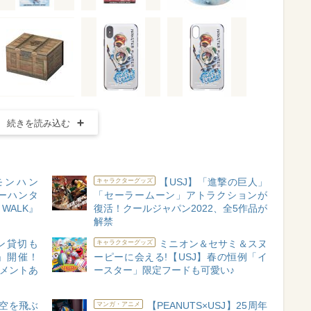
続きを読み込む
モンハン
【USJ】「進撃の巨人」
キャラクターグッズ
ーハンタ
「セーラームーン」アトラクションが
WALK』
復活！クールジャパン2022、全5作品が
解禁
ン貸切も
ミニオン＆セサミ＆スヌ
キャラクターグッズ
」開催！
ーピーに会える!【USJ】春の恒例「イ
＆コメントあ
ースター」限定フードも可愛い♪
空を飛ぶ
【PEANUTS×USJ】25周年
マンガ・アニメ