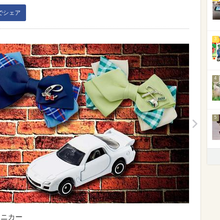
kでシェア
3
4
5
ミニカー