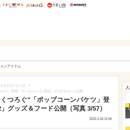
総研 ディズニー特集
mimot.
うまいめし
うまいパン
うまい肉
Medery.
y. Character's
ョンアイテム
>
ャラクターグッズ
人
バケツ」登場!「クールジャパン2022」グッズ＆フード公開
“くつろぐ”「ポップコーンバケツ」登
1
2」グッズ＆フード公開（写真 3/57）
2022.2.16 11:00
2