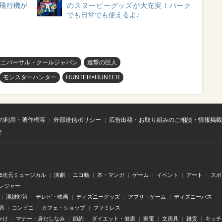
グ飛行機が
のスヌーピーグッズが大充実！パーク
でも日常でも使えるよ♪
ユニバーサル・クールジャパン
進撃の巨人
モンスターハンター
HUNTER×HUNTER
の利用・著作権等
外部送信ポリシー
広告出稿・お取り組みのご相談・情報掲載
せ
.5次元ミュージカル
演劇
ニコ動
本・マンガ
ゲーム
イベント
アート
スポ
レジャー
混雑対策
テレビ・映画
ディズニーグッズ
アプリ・ゲーム
ディズニーパス
酒
コンビニ
カフェ・ショップ
ファミレス
かけ
マナー・身だしなみ
節約
ダイエット・健康
家電
文房具
雑貨
キッチ