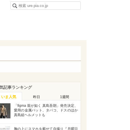
気記事ランキング
いま人気
昨日
1週間
「figma 龍が如く 真島吾朗」発売決定、
愛用の金属バット、タバコ、ドスのほか
真島組ヘルメットも
胸の上にスマホを載せて自撮り『月曜日