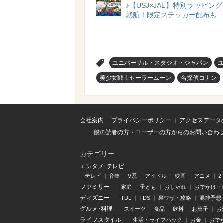
♪【USJ×JAL】特別ラッピン
就航！限定ステッカー配布も
>
ユニバーサル・スタジオ・ジャパン
美少女戦士セーラームーン
名探偵コナン
会社案内
プライバシーポリシー
アクセスデータ
一般の読者の方・ユーザーの方からのお問い合わ
カテゴリー
エンタメ･テレビ
テレビ
音楽
V系
アイドル
映画
アニメ
2
ファミリー
家庭
子ども
おしゃれ
おでかけ・
ディズニー
TDL
TDS
裏ワザ・攻略
混雑予想
グルメ･料理
スイーツ
食品
飲料
お菓子
お
ライフスタイル
生活・ライフハック
お金
おで