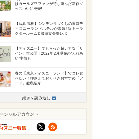
はガールズ!? ファンが待ち望んだ新作グ
ッズついに発売!
【写真79枚】シンデレラづくしの東京デ
ィズニーランドホテルが素敵! 新キャラ
クタールーム＆披露宴会場レポ
【ディズニー】でもらった超レアな「サ
イン」大公開！2022年2月現在の“ふれあ
い”事情も
春の【東京ディズニーランド】でコレ食
べたい！押さえておくべきおすすめ「フ
ード」徹底紹介
続きを読み込む
ーシャルアカウント
X
RSS