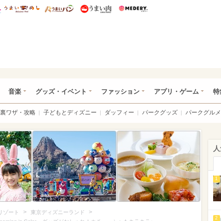
総研 ディズニー特集
mimot.
うまいめし
うまいパン
うまい肉
Medery.
ズニー特集 -ウレぴあ総研
音楽
グッズ・イベント
ファッション
アプリ・ゲーム
特
裏ワザ・攻略
子どもとディズニー
ダッフィー
パークグッズ
パークグルメ
人
1
>
>
リゾート
東京ディズニーランド
2