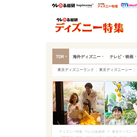
ウレぴあ総研
ハピママ*
ウレぴあ
ディ
TDR
海外ディズニー
テレビ・映画
東京ディズニーランド
東京ディズニーシー
>
ディズニー特集 -ウレぴあ総研
東京ディズニー