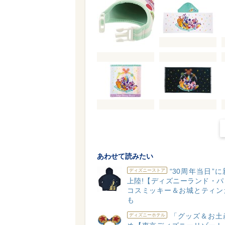
あわせて読みたい
“30周年当日”
ディズニーストア
上陸!【ディズニーランド・パ
コスミッキー＆お城とティン
も
「グッズ＆お土
ディズニーホテル