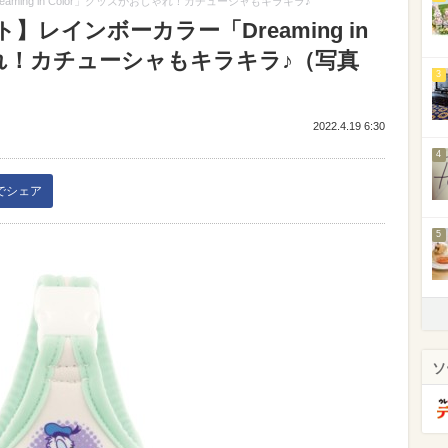
ing in Color」グッズがおしゃれ！カチューシャもキラキラ♪
レインボーカラー「Dreaming in
ゃれ！カチューシャもキラキラ♪（写真
3
2022.4.19 6:30
4
kでシェア
5
ソ