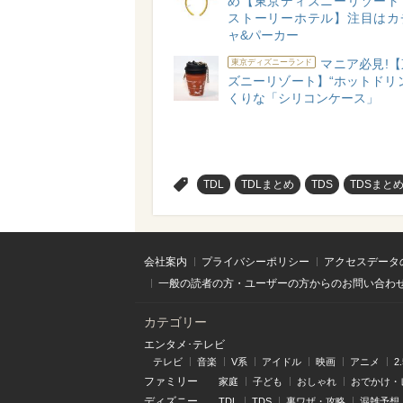
め【東京ディズニーリゾート
ストーリーホテル】注目はカ
ャ&パーカー
マニア必見!
東京ディズニーランド
ズニーリゾート】“ホットドリ
くりな「シリコンケース」
>
TDL
TDLまとめ
TDS
TDSまと
会社案内
プライバシーポリシー
アクセスデータ
一般の読者の方・ユーザーの方からのお問い合わ
カテゴリー
エンタメ･テレビ
テレビ
音楽
V系
アイドル
映画
アニメ
2
ファミリー
家庭
子ども
おしゃれ
おでかけ・
ディズニー
TDL
TDS
裏ワザ・攻略
混雑予想