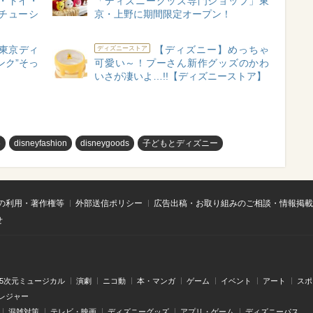
・トイ・
「ディズニーグッズ専門ショップ」東
チューシ
京・上野に期間限定オープン！
【東京ディ
【ディズニー】めっちゃ
ディズニーストア
ンク”そっ
可愛い～！プーさん新作グッズのかわ
いさが凄いよ…!!【ディズニーストア】
め
disneyfashion
disneygoods
子どもとディズニー
の利用・著作権等
外部送信ポリシー
広告出稿・お取り組みのご相談・情報掲載
せ
.5次元ミュージカル
演劇
ニコ動
本・マンガ
ゲーム
イベント
アート
スポ
レジャー
混雑対策
テレビ・映画
ディズニーグッズ
アプリ・ゲーム
ディズニーパス