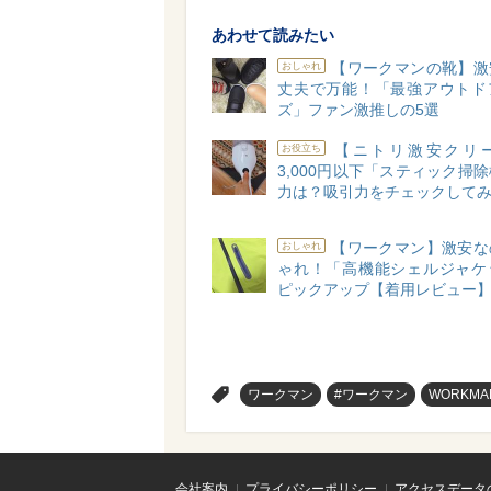
あわせて読みたい
【ワークマンの靴】激
おしゃれ
丈夫で万能！「最強アウトド
ズ」ファン激推しの5選
【ニトリ激安クリ
お役立ち
3,000円以下「スティック掃
力は？吸引力をチェックして
【ワークマン】激安な
おしゃれ
ゃれ！「高機能シェルジャケ
ピックアップ【着用レビュー
>
ワークマン
#ワークマン
WORKMA
会社案内
プライバシーポリシー
アクセスデータ