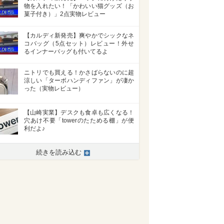
物を入れたい！「かわいい猫グッズ（お
菓子付き）」2点実物レビュー
【カルディ新発売】爽やかでシックなネ
コバッグ（5点セット）レビュー！外せ
るインナーバッグも付いてるよ
ニトリでも買える！かさばらないのに超
涼しい「ターボハンディファン」が凄か
った（実物レビュー）
【山崎実業】デスクも食卓も広くなる！
穴あけ不要「towerのたためる棚」が便
利だよ♪
続きを読み込む
>