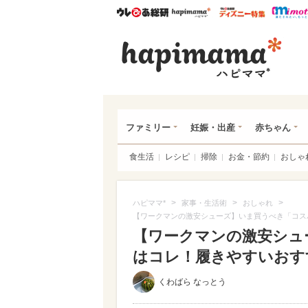
ウレぴあ総研
ハピママ*
ウレぴあ
ハピ
ファミリー
妊娠・出産
赤ちゃん
食生活
レシピ
掃除
お金・節約
おしゃ
>
>
>
ハピママ*
家事・生活術
おしゃれ
【ワークマンの激安シューズ】いま買うべき「コス
【ワークマンの激安シュ
はコレ！履きやすいおすすめ
くわばら なっとう