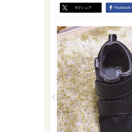
Xでシェア
Faceboo
<