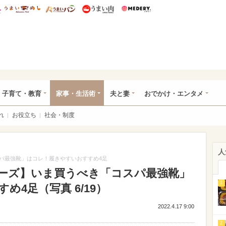
総研 ディズニー特集
mimot.
うまいめし
うまいパン
うまい肉
Medery.
ママ*
子育て・教育
家事・生活術
夫と妻
おでかけ・エンタメ
れ
お役立ち
社会・制度
人
パ最強靴」はコレ！履きやすいおすすめ4足
ーズ】いま買うべき「コスパ最強靴」
1
4足（写真 6/19）
2022.4.17 9:00
2