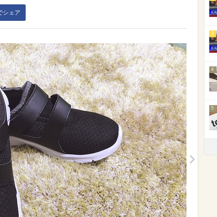
kでシェア
3
4
5