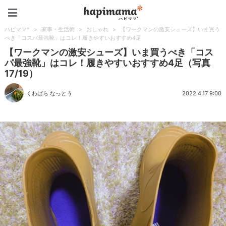
ハピママ*
ハピママ*
>
家事・生活術
>
おしゃれ
>
【ワークマンの激安シューズ】いま買う
べき「コスパ最強靴」はコレ！履きやすいおすすめ4足
【ワークマンの激安シューズ】いま買うべき「コス
パ最強靴」はコレ！履きやすいおすすめ4足（写真
17/19）
くわばら なっとう
2022.4.17 9:00