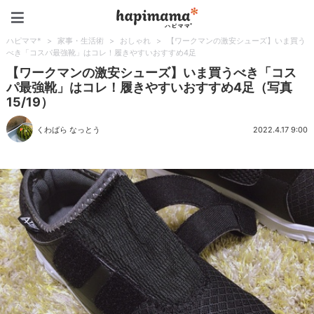
ハピママ*
ハピママ*
>
家事・生活術
>
おしゃれ
>
【ワークマンの激安シューズ】いま買う
べき「コスパ最強靴」はコレ！履きやすいおすすめ4足
【ワークマンの激安シューズ】いま買うべき「コス
パ最強靴」はコレ！履きやすいおすすめ4足（写真
15/19）
くわばら なっとう
2022.4.17 9:00