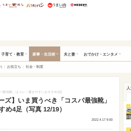
総研 ディズニー特集
mimot.
うまいめし
うまいパン
うまい肉
Medery.
ママ*
子育て・教育
家事・生活術
夫と妻
おでかけ・エンタメ
れ
お役立ち
社会・制度
人
パ最強靴」はコレ！履きやすいおすすめ4足
ーズ】いま買うべき「コスパ最強靴」
1
4足（写真 12/19）
2022.4.17 9:00
2