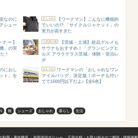
安なのに
【ワークマン】こんなに機能的
おしゃれ
アシュー
でいいの!? 「サイクルジャケット」の
実力が高すぎた
ーナー】
【茨城・土浦】絶品グルメも
人気遊び場
除機」の実
サウナもおすすめ！「グランピングヒ
みた！
ルズ アウラテラス茨城」体験・宿泊レ
ポ
のにおし
ワークマンの「おしゃれなワン
おしゃれ
ット」を
マイルバッグ」決定版！ポーチも付い
】
てて1500円以下だよ♪【全5色】
N
靴
シューズ
おしゃれ
暮らし
生活
の利用・著作権等
外部送信ポリシー
広告出稿・お取り組みのご相談・情報掲載