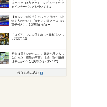
コバッグ（5点セット）レビュー！外せ
るインナーバッグも付いてるよ
【カルディ新発売】バッグに付けたり小
物を入れたい！「かわいい猫グッズ（お
菓子付き）」2点実物レビュー
「ロピア」で大人気！めちゃ売れ“おいし
い惣菜”10選
元夫は震えながら……。元妻が思いもし
なかった「衝撃の事実」【続・熟年離婚
は幸せか-50代元夫婦の行く末- #22】
続きを読み込む
>