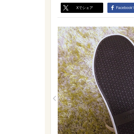
Xでシェア
Faceboo
<