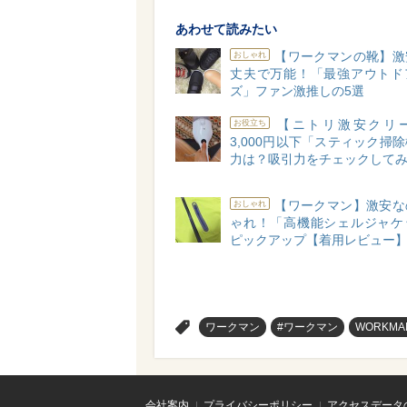
あわせて読みたい
【ワークマンの靴】激
おしゃれ
丈夫で万能！「最強アウトド
ズ」ファン激推しの5選
【ニトリ激安クリ
お役立ち
3,000円以下「スティック掃
力は？吸引力をチェックして
【ワークマン】激安な
おしゃれ
ゃれ！「高機能シェルジャケ
ピックアップ【着用レビュー
>
ワークマン
#ワークマン
WORKMA
会社案内
プライバシーポリシー
アクセスデータ