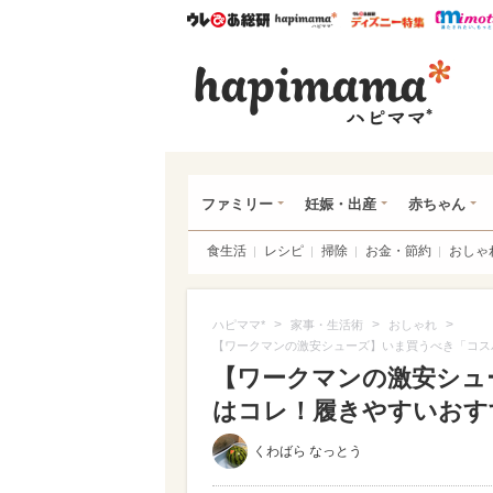
ウレぴあ総研
ハピママ*
ウレぴあ
ハピ
ファミリー
妊娠・出産
赤ちゃん
食生活
レシピ
掃除
お金・節約
おしゃ
>
>
>
ハピママ*
家事・生活術
おしゃれ
【ワークマンの激安シューズ】いま買うべき「コス
【ワークマンの激安シュ
はコレ！履きやすいおすすめ
くわばら なっとう