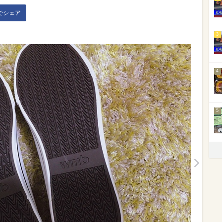
kでシェア
3
4
5