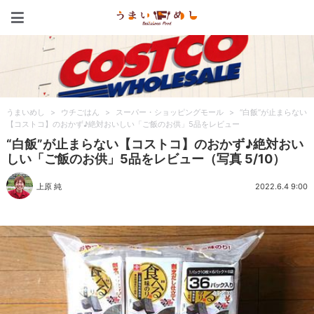
うまいめし
うまいめし
>
ウチごはん
>
スーパー・ショッピングモール
>
“白飯”が止まらない
【コストコ】のおかず♪絶対おいしい「ご飯のお供」5品をレビュー
“白飯”が止まらない【コストコ】のおかず♪絶対おい
しい「ご飯のお供」5品をレビュー（写真 5/10）
上原 純
2022.6.4 9:00