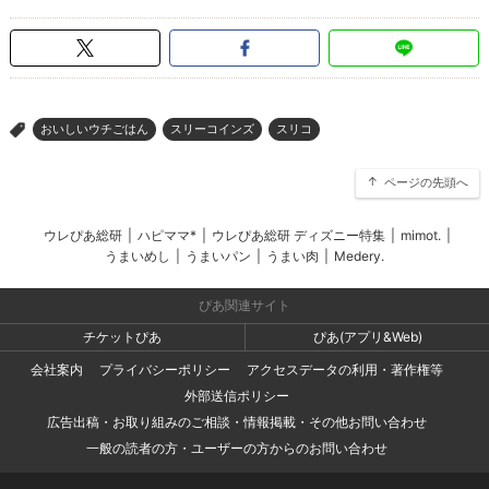
おいしいウチごはん
スリーコインズ
スリコ
>
ページの先頭へ
ウレぴあ総研
|
ハピママ*
|
ウレぴあ総研 ディズニー特集
|
mimot.
|
うまいめし
|
うまいパン
|
うまい肉
|
Medery.
ぴあ関連サイト
チケットぴあ
ぴあ(アプリ&Web)
会社案内
プライバシーポリシー
アクセスデータの利用・著作権等
外部送信ポリシー
広告出稿・お取り組みのご相談・情報掲載・その他お問い合わせ
一般の読者の方・ユーザーの方からのお問い合わせ