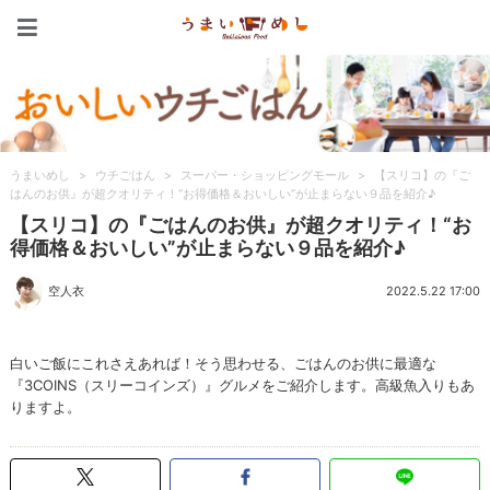
うまいめし
うまいめし
>
ウチごはん
>
スーパー・ショッピングモール
>
【スリコ】の『ご
はんのお供』が超クオリティ！“お得価格＆おいしい”が止まらない９品を紹介♪
【スリコ】の『ごはんのお供』が超クオリティ！“お
得価格＆おいしい”が止まらない９品を紹介♪
空人衣
2022.5.22 17:00
白いご飯にこれさえあれば！そう思わせる、ごはんのお供に最適な
『3COINS（スリーコインズ）』グルメをご紹介します。高級魚入りもあ
りますよ。