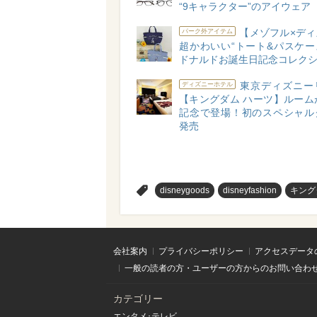
“9キャラクター”のアイウェア
【メゾフル×ディ
パーク外アイテム
超かわいい“トート&パスケー
ドナルドお誕生日記念コレク
東京ディズニー
ディズニーホテル
【キングダム ハーツ】ルーム
記念で登場！初のスペシャル
発売
>
disneygoods
disneyfashion
キング
会社案内
プライバシーポリシー
アクセスデータ
一般の読者の方・ユーザーの方からのお問い合わ
カテゴリー
エンタメ･テレビ