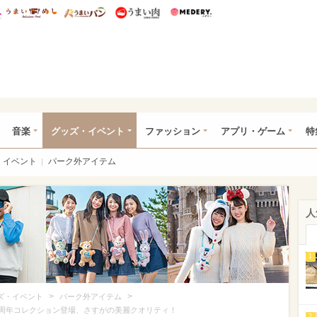
総研 ディズニー特集
mimot.
うまいめし
うまいパン
うまい肉
Medery.
ズニー特集 -ウレぴあ総研
音楽
グッズ・イベント
ファッション
アプリ・ゲーム
特
イベント
パーク外アイテム
人
1
>
>
ズ・イベント
パーク外アイテム
0周年コレクション登場、さすがの美麗クオリティ！
2