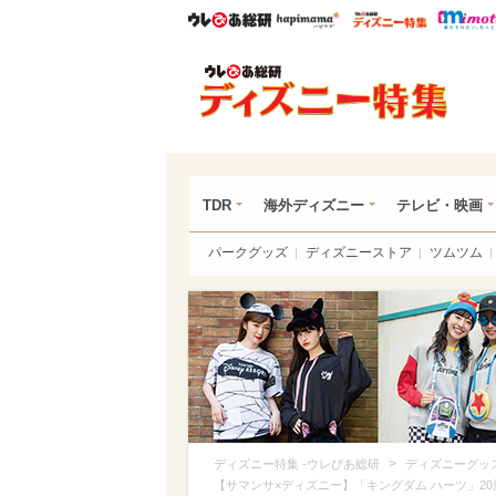
ウレぴあ総研
ハピママ*
ウレぴあ
ディ
TDR
海外ディズニー
テレビ・映画
パークグッズ
ディズニーストア
ツムツム
>
ディズニー特集 -ウレぴあ総研
ディズニーグッ
【サマンサ×ディズニー】「キングダム ハーツ」2