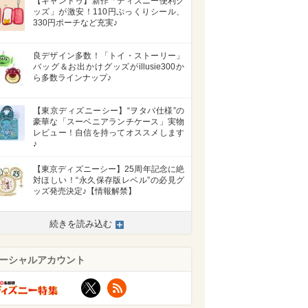
【キャンドゥ】新作「ディズニー便利グ
ッズ」が激安！110円ぷっくりシール、
330円ポーチなど充実♪
良デザイン多数！「トイ・ストーリー」
バッグ＆お出かけグッズがillusie300か
ら多数ラインナップ♪
【東京ディズニーシー】“ヲタバ仕様”の
豪華な「スーベニアランチケース」実物
レビュー！自信を持ってオススメします
♪
【東京ディズニーシー】25周年記念に絶
対ほしい！“永久保存版レベル”の必見グ
ッズ発売決定♪【情報解禁】
続きを読み込む
ーシャルアカウント
X
RSS