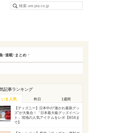
集･連載･まとめ
気記事ランキング
いま人気
昨日
1週間
【ディズニー】日本中の“激かわ最新グッ
ズ”が大集合！「日本最大級グッズイベン
ト」現地の人気アイテムをレポ【8/16ま
で】