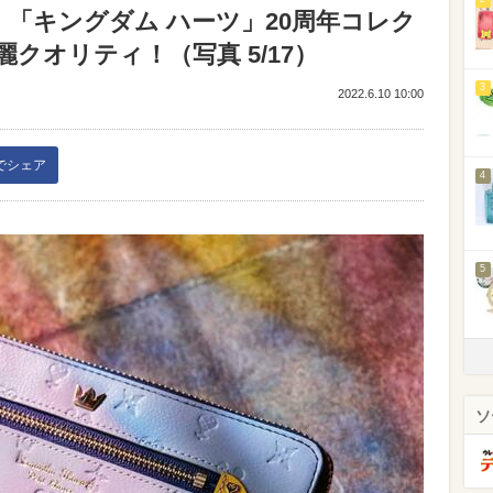
「キングダム ハーツ」20周年コレク
クオリティ！（写真 5/17）
3
2022.6.10 10:00
kでシェア
4
5
ソ