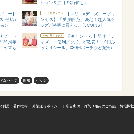
ション＆注目の新作”も♪
ズニー】
【スリコ×ディズニープリ
パーク外アイテム
ス”登場♪
ンセス】「受注販売」決定！超人気グ
ション
ッズが確実に買える♪【3COINS】
リゾート
【キャンドゥ】新作「デ
パーク外アイテム
が20周年
ィズニー便利グッズ」が激安！110円ぷ
グッズも
っくりシール、330円ポーチなど充実♪
ダムハーツ
財布
バッグ
の利用・著作権等
外部送信ポリシー
広告出稿・お取り組みのご相談・情報掲載
せ