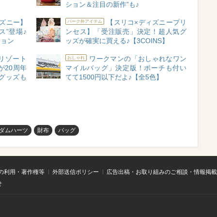
ション＆注目の新作”も♪
ズニー】
【スリコ×ディズニープリ
パーク外アイテム
ス”登場♪
ンセス】「受注販売」決定！超人気グ
ション
ッズが確実に買える♪【3COINS】
リゾート
ワークマンの「おしゃれなワン
おしゃれ
が20周年
マイルバッグ」決定版！ポーチも付い
グッズも
てて1500円以下だよ♪【全5色】
ダムハーツ
財布
バッグ
の利用・著作権等
外部送信ポリシー
広告出稿・お取り組みのご相談・情報掲載
せ