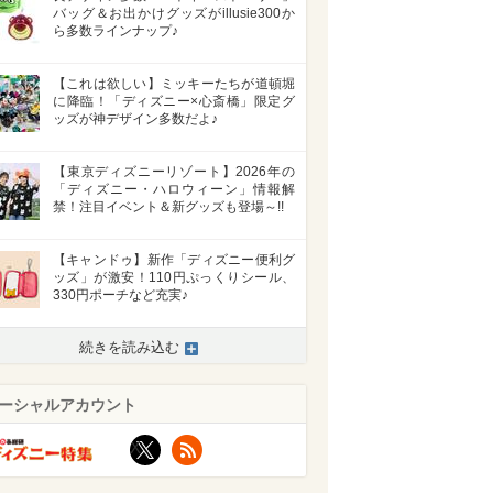
バッグ＆お出かけグッズがillusie300か
ら多数ラインナップ♪
【これは欲しい】ミッキーたちが道頓堀
に降臨！「ディズニー×心斎橋」限定グ
ッズが神デザイン多数だよ♪
【東京ディズニーリゾート】2026年の
「ディズニー・ハロウィーン」情報解
禁！注目イベント＆新グッズも登場～!!
【キャンドゥ】新作「ディズニー便利グ
ッズ」が激安！110円ぷっくりシール、
330円ポーチなど充実♪
続きを読み込む
ーシャルアカウント
X
RSS