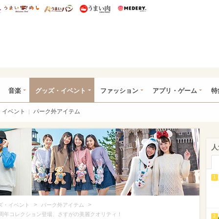
総研 ディズニー特集
mimot.
うまいめし
うまいパン
うまい肉
Medery.
ズニー特集 -ウレぴあ総研
音楽
グッズ・イベント
ファッション
アプリ・ゲーム
特
イベント
パーク外アイテム
人
1
>
>
ズ・イベント
パーク外アイテム
0周年コレクション登場、さすがの美麗クオリティ！
2