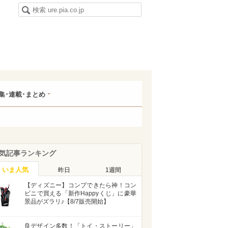
集･連載･まとめ
気記事ランキング
いま人気
昨日
1週間
【ディズニー】コンプできたら神！コン
ビニで買える「新作Happyくじ」に豪華
景品がズラリ♪【8/7販売開始】
良デザイン多数！「トイ・ストーリー」