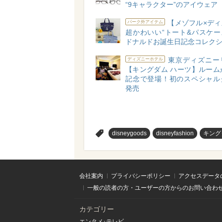
“9キャラクター”のアイウェア
【メゾフル×ディ
パーク外アイテム
超かわいい“トート&パスケー
ドナルドお誕生日記念コレク
東京ディズニー
ディズニーホテル
【キングダム ハーツ】ルーム
記念で登場！初のスペシャル
発売
>
disneygoods
disneyfashion
キング
会社案内
プライバシーポリシー
アクセスデータ
一般の読者の方・ユーザーの方からのお問い合わ
カテゴリー
エンタメ･テレビ