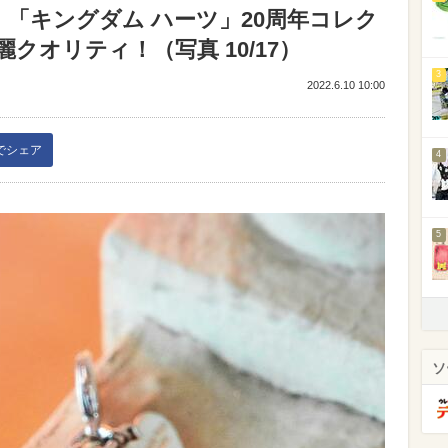
「キングダム ハーツ」20周年コレク
クオリティ！（写真 10/17）
3
2022.6.10 10:00
kでシェア
4
5
ソ