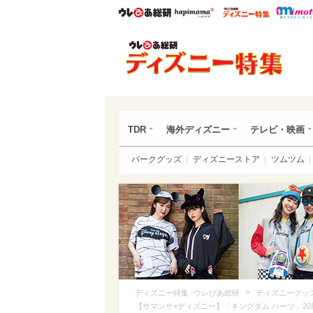
ウレぴあ総研
ハピママ*
ウレぴあ
ディ
TDR
海外ディズニー
テレビ・映画
パークグッズ
ディズニーストア
ツムツム
>
ディズニー特集 -ウレぴあ総研
ディズニーグッ
【サマンサ×ディズニー】「キングダム ハーツ」2