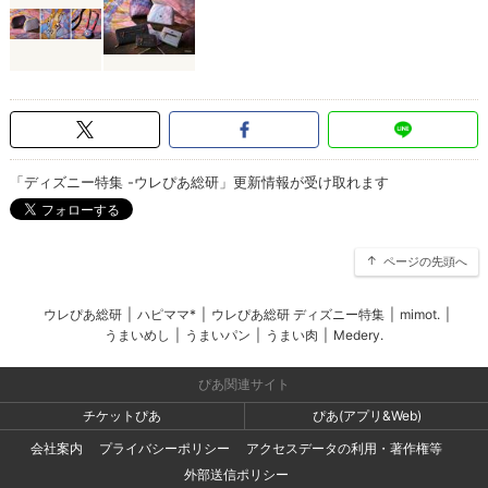
「ディズニー特集 -ウレぴあ総研」更新情報が受け取れます
ページの先頭へ
ウレぴあ総研
|
ハピママ*
|
ウレぴあ総研 ディズニー特集
|
mimot.
|
うまいめし
|
うまいパン
|
うまい肉
|
Medery.
ぴあ関連サイト
チケットぴあ
ぴあ(アプリ&Web)
会社案内
プライバシーポリシー
アクセスデータの利用・著作権等
外部送信ポリシー