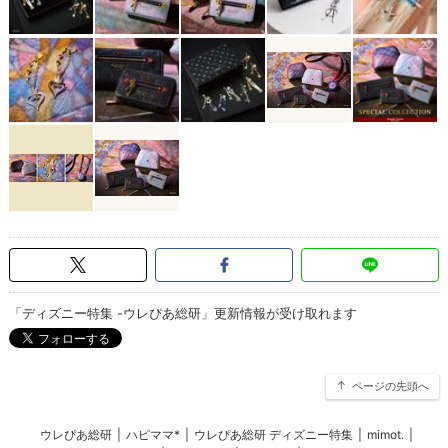
「ディズニー特集 -ウレぴあ総研」更新情報が受け取れます
ページの先頭へ
ウレぴあ総研
|
ハピママ*
|
ウレぴあ総研 ディズニー特集
|
mimot.
|