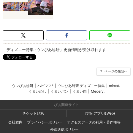
「ディズニー特集 -ウレぴあ総研」更新情報が受け取れます
ページの先頭へ
ウレぴあ総研
|
ハピママ*
|
ウレぴあ総研 ディズニー特集
|
mimot.
|
うまいめし
|
うまいパン
|
うまい肉
|
Medery.
ぴあ関連サイト
チケットぴあ
ぴあ(アプリ&Web)
会社案内
プライバシーポリシー
アクセスデータの利用・著作権等
外部送信ポリシー