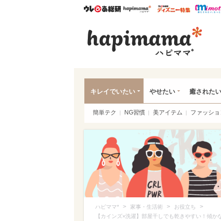
ウレぴあ総研
ハピママ*
ウレぴあ
ハピ
キレイでいたい
やせたい
癒された
簡単テク
NG習慣
美アイテム
ファッショ
>
>
>
ハピママ*
家事・生活術
お役立ち
【カインズ×洗濯】部屋干しでも乾きやすい！傾か