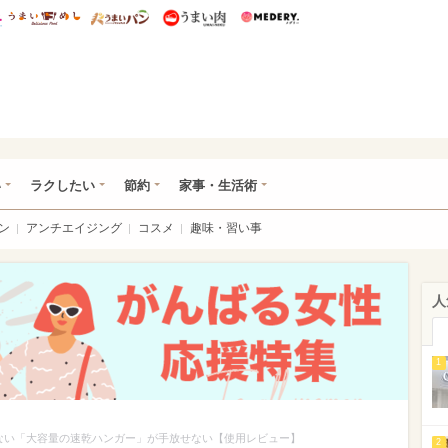
総研 ディズニー特集
mimot.
うまいめし
うまいパン
うまい肉
Medery.
ママ*
い
ラクしたい
節約
家事・生活術
ン
アンチエイジング
コスメ
趣味・習い事
人
1
ない「大容量の速乾ハンガー」が手放せない【使用レビュー】
2