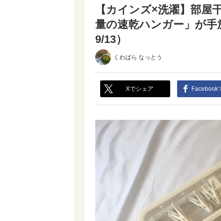
【カインズ×洗濯】部屋
量の速乾ハンガー」が手
9/13）
くわばら なっとう
Xでシェア
Faceboo