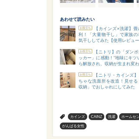
あわせて読みたい
【カインズ×洗濯】畳
お役立ち
利！「大量物干し」で家族の
気干ししてみた【使用レビュ
【ニトリ】の「ダンボ
お役立ち
ッカー」に感動！“地味にキツ
ら解放され、収納が生まれ変
【ニトリ・カインズ】
お役立ち
ちゃな洗面所を改造！見せる
収納」でおしゃれにしてみた
>
カインズ
CAINZ
洗濯
ホームセ
がんばる女性