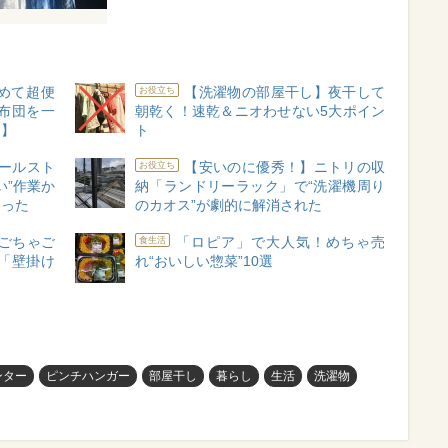
めて超便
【洗濯物の部屋干し】夜干して
お役立ち
布団を一
朝乾く！速乾＆ニオわせない5大ポイン
ー】
ト
ールスト
【安いのに優秀！】ニトリの収
お役立ち
い”作業か
納「ランドリーラック」で“洗濯機周り
わった
のカオス”が劇的に解消された
ごちゃご
「ロピア」で大人気！めちゃ売
食生活
「壁掛け
れ“おいしい惣菜”10選
ンター
ピンチハンガー
部屋干し
暮らし
生活
洗濯物