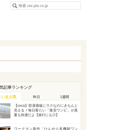
気記事ランキング
いま人気
昨日
1週間
【coca】部屋着級にラクなのにきちんと
見える！毎日着たい「激安ワンピ」が真
夏も快適だよ【旅行にも◎】
ワークマン新作「ひんやり多機能ワン