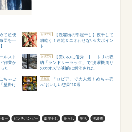
めて超便
【洗濯物の部屋干し】夜干して
お役立ち
布団を一
朝乾く！速乾＆ニオわせない5大ポイン
ー】
ト
ールスト
【安いのに優秀！】ニトリの収
お役立ち
い”作業か
納「ランドリーラック」で“洗濯機周り
わった
のカオス”が劇的に解消された
ごちゃご
「ロピア」で大人気！めちゃ売
食生活
「壁掛け
れ“おいしい惣菜”10選
ンター
ピンチハンガー
部屋干し
暮らし
生活
洗濯物