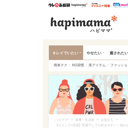
ウレぴあ総研
ハピママ*
ウレぴあ
ハピ
キレイでいたい
やせたい
癒された
簡単テク
NG習慣
美アイテム
ファッショ
>
>
>
ハピママ*
家事・生活術
お役立ち
【カインズ×洗濯】部屋干しでも乾きやすい！傾か