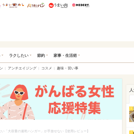
総研 ディズニー特集
mimot.
うまいめし
うまいパン
うまい肉
Medery.
ママ*
い
ラクしたい
節約
家事・生活術
ン
アンチエイジング
コスメ
趣味・習い事
人
1
ない「大容量の速乾ハンガー」が手放せない【使用レビュー】
2