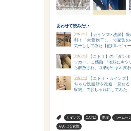
あわせて読みたい
【カインズ×洗濯】畳
お役立ち
利！「大量物干し」で家族の
気干ししてみた【使用レビュ
【ニトリ】の「ダンボ
お役立ち
ッカー」に感動！“地味にキツ
ら解放され、収納が生まれ変
【ニトリ・カインズ】
お役立ち
ちゃな洗面所を改造！見せる
収納」でおしゃれにしてみた
>
カインズ
CAINZ
洗濯
ホームセ
がんばる女性