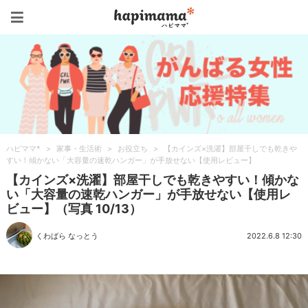
ハピママ*
ハピママ*
>
家事・生活術
>
お役立ち
>
【カインズ×洗濯】部屋干しでも乾きや
すい！傾かない「大容量の速乾ハンガー」が手放せない【使用レビュー】
【カインズ×洗濯】部屋干しでも乾きやすい！傾かな
い「大容量の速乾ハンガー」が手放せない【使用レ
ビュー】（写真 10/13）
くわばら なっとう
2022.6.8 12:30