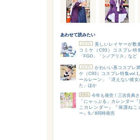
あわせて読みたい
美しいレイヤーが数多
コスプレ
コミケ（C93）コスプレ特集v
「FGO」「シノアリス」など
かわいい系コスプレ満
コスプレ
ケ（C93）コスプレ特集vol.
ールレーン」「冴えない彼女
た」ほか
今年も発売！三吉良典さ
新商品
「にゃっぷる」カレンダー『
こカレンダー』『保護ねこ
ー』9／8同時発売