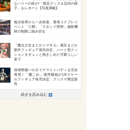
なハリーの杖が!「限定グッズ＆店内の様
子」をレポート【写真満載】
無法地帯から一歩前進…香港コスプレイ
ベント「三脚」「スタンド照明」撮影機
材の制限に踏み切る
『魔法少女まどか☆マギカ』鹿目まどか
新作フィギュア発売決定、ハート型クッ
ションをギュッと抱きしめた可愛らしい
姿で
深海勢随一のダイナマイトバディを完全
再現！「艦これ」港湾棲姫が1/8スケー
ルフィギュア発売決定、グッスマ限定販
売
続きを読み込む