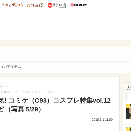
総研 ディズニー特集
mimot.
うまいめし
うまいパン
うまい肉
Medery.
y. Character's
ョンアイテム
>
レ
人
特集vol.12／「アズールレーン」など
 コミケ（C93）コスプレ特集vol.12
1
写真 5/29）
2018.1.1 11:00
2