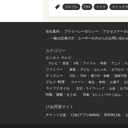
>
コスプレ
C93
コミケ
コミックマ
会社案内
プライバシーポリシー
アクセスデータ
一般の読者の方・ユーザーの方からのお問い合わ
カテゴリー
エンタメ･テレビ
テレビ
音楽
V系
アイドル
映画
アニメ
2
ファミリー
家庭
子ども
おしゃれ
おでかけ・
ディズニー
TDL
TDS
裏ワザ・攻略
混雑予想
グルメ･料理
スイーツ
食品
飲料
お菓子
お
ライフスタイル
生活・ライフハック
お金
おで
特集
・
連載
・
まとめ
特集『おいしいウチごはん』
ぴあ関連サイト
チケットぴあ
ぴあ(アプリ&Web)
BOOKぴあ