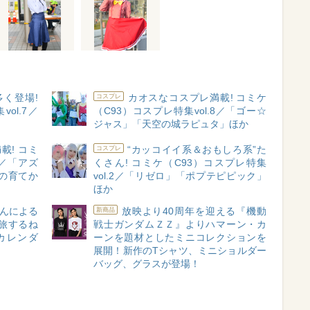
く登場!
カオスなコスプレ満載! コミケ
コスプレ
ol.7／
（C93）コスプレ特集vol.8／「ゴー☆
ジャス」「天空の城ラピュタ」ほか
載! コミ
“カッコイイ系＆おもしろ系”た
コスプレ
1／「アズ
くさん! コミケ（C93）コスプレ特集
の育てか
vol.2／「リゼロ」「ポプテピピック」
ほか
んによる
放映より40周年を迎える『機動
新商品
旅するね
戦士ガンダムＺＺ』よりハマーン・カ
カレンダ
ーンを題材としたミニコレクションを
展開！新作のTシャツ、ミニショルダー
バッグ、グラスが登場！