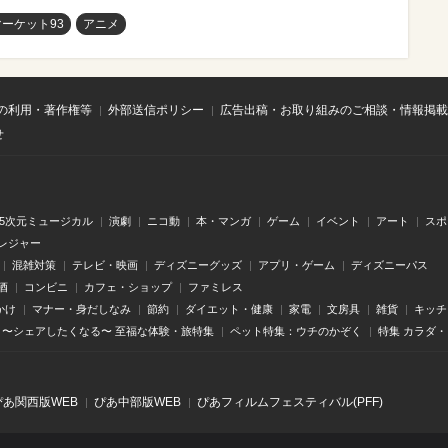
ーケット93
アニメ
の利用・著作権等
外部送信ポリシー
広告出稿・お取り組みのご相談・情報掲載
せ
.5次元ミュージカル
演劇
ニコ動
本・マンガ
ゲーム
イベント
アート
スポ
レジャー
混雑対策
テレビ・映画
ディズニーグッズ
アプリ・ゲーム
ディズニーパス
酒
コンビニ
カフェ・ショップ
ファミレス
かけ
マナー・身だしなみ
節約
ダイエット・健康
家電
文房具
雑貨
キッチ
〜シェアしたくなる〜 至福な体験・旅特集
ペット特集：ウチのかぞく
特集 カラダ
ぴあ関⻄版WEB
ぴあ中部版WEB
ぴあフィルムフェスティバル(PFF)