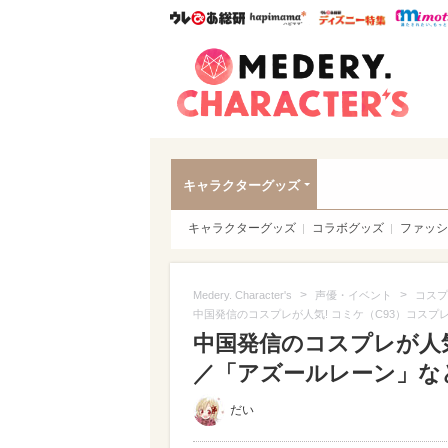
ウレぴあ総研
ハピママ*
ウレぴあ
Meder
キャラクターグッズ
キャラクターグッズ
コラボグッズ
ファッシ
>
>
Medery. Character's
声優・イベント
コスプ
中国発信のコスプレが人気! コミケ（C93）コスプレ
中国発信のコスプレが人気!
／「アズールレーン」など（
だい