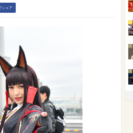
kでシェア
3
4
5