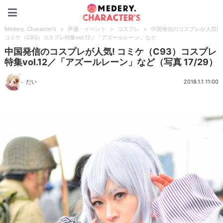
Medery. Character's
Medery. Character's
>
声優・イベント
>
コスプレ
>
中国発信のコスプレが人気!
コミケ（C93）コスプレ特集vol.12／「アズールレーン」など
中国発信のコスプレが人気! コミケ（C93）コスプレ
特集vol.12／「アズールレーン」など（写真 17/29）
だい
2018.1.1 11:00