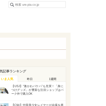
気記事ランキング
いま人気
昨日
1週間
【USJ】“激かわバケハ”も充実！「身に
つけグッズ」が豊富な注目ショップはパ
ーク外で購入OK
【C94】中国美少女レイヤーが会場を席