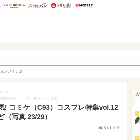
総研 ディズニー特集
mimot.
うまいめし
うまいパン
うまい肉
Medery.
y. Character's
ョンアイテム
>
レ
人
特集vol.12／「アズールレーン」など
 コミケ（C93）コスプレ特集vol.12
1
写真 23/29）
2018.1.1 11:00
2