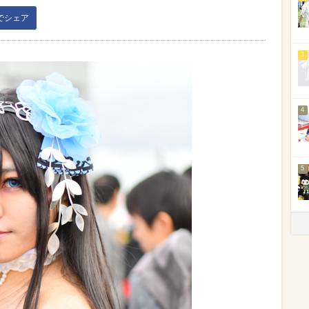
kでシェア
3
4
5