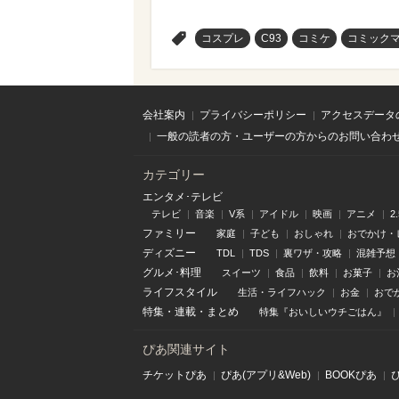
>
コスプレ
C93
コミケ
コミックマ
会社案内
プライバシーポリシー
アクセスデータ
一般の読者の方・ユーザーの方からのお問い合わ
カテゴリー
エンタメ･テレビ
テレビ
音楽
V系
アイドル
映画
アニメ
2
ファミリー
家庭
子ども
おしゃれ
おでかけ・
ディズニー
TDL
TDS
裏ワザ・攻略
混雑予想
グルメ･料理
スイーツ
食品
飲料
お菓子
お
ライフスタイル
生活・ライフハック
お金
おで
特集
・
連載
・
まとめ
特集『おいしいウチごはん』
ぴあ関連サイト
チケットぴあ
ぴあ(アプリ&Web)
BOOKぴあ