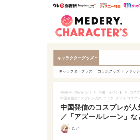
ウレぴあ総研
ハピママ*
ウレぴあ
Meder
キャラクターグッズ
キャラクターグッズ
コラボグッズ
ファッシ
>
>
Medery. Character's
声優・イベント
コスプ
中国発信のコスプレが人気! コミケ（C93）コスプレ
中国発信のコスプレが人気!
／「アズールレーン」など（
だい