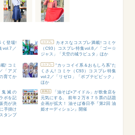
く登場!
カオスなコスプレ満載! コミケ
コスプレ
ol.7／
（C93）コスプレ特集vol.8／「ゴー☆
ジャス」「天空の城ラピュタ」ほか
載! コミ
“カッコイイ系＆おもしろ系”た
コスプレ
1／「アズ
くさん! コミケ（C93）コスプレ特集
の育てか
vol.2／「リゼロ」「ポプテピピック」
ほか
「鬼滅の
「油そば×アイドル」が飲食店を
新商品
ラボを記
元気にする。 前年２万８７５票の話題
販売が決
企画が拡大！ 油そば春日亭『第2回 油
でに手掛け
姫オーディション』開催
スタンプ