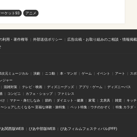
ーケット93
アニメ
の利用・著作権等
外部送信ポリシー
広告出稿・お取り組みのご相談・情報掲載
せ
.5次元ミュージカル
演劇
ニコ動
本・マンガ
ゲーム
イベント
アート
スポ
レジャー
混雑対策
テレビ・映画
ディズニーグッズ
アプリ・ゲーム
ディズニーパス
酒
コンビニ
カフェ・ショップ
ファミレス
かけ
マナー・身だしなみ
節約
ダイエット・健康
家電
文房具
雑貨
キッチ
〜シェアしたくなる〜 至福な体験・旅特集
ペット特集：ウチのかぞく
特集 カラダ
ぴあ関⻄版WEB
ぴあ中部版WEB
ぴあフィルムフェスティバル(PFF)