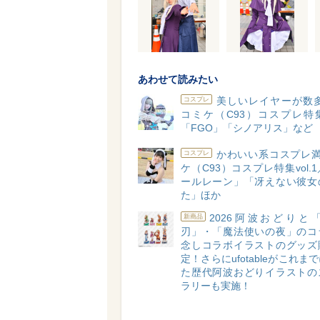
あわせて読みたい
美しいレイヤーが数多
コスプレ
コミケ（C93）コスプレ特集v
「FGO」「シノアリス」など
かわいい系コスプレ満
コスプレ
ケ（C93）コスプレ特集vol.
ールレーン」「冴えない彼女
た」ほか
2026阿波おどりと
新商品
刃」・「魔法使いの夜」のコ
念しコラボイラストのグッズ
定！さらにufotableがこれま
た歴代阿波おどりイラストの
ラリーも実施！