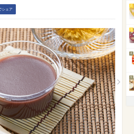
2
kでシェア
3
4
5