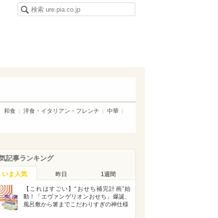
和食
洋食・イタリアン・フレンチ
中華
気記事ランキング
いま人気
昨日
1週間
【これはすごい】“おせち補完計画”始
動！「エヴァンゲリオンおせち」爆誕、
風呂敷から箸までこだわりすぎの神仕様