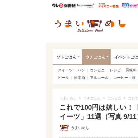
ウレぴあ総研
ハピママ*
ウレぴあ
うま
ソトごはん
ウチごはん
イベントご
スイーツ
パン
コンビニ
レシピ
調味料
ビール
日本酒
アルコール
コーヒー・茶
>
>
>
うまいめし
ウチごはん
コンビニ
これで
これで100円は嬉しい
イーツ」11選（写真 9/11
うまいめし