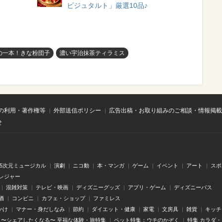
ビジュタルト」厳選10品♪
の一本！きな粉団子
濃い宇治抹茶ティラミス
の利用・著作権等
外部送信ポリシー
広告出稿・お取り組みのご相談・情報掲載
せ
.5次元ミュージカル
演劇
ニコ動
本・マンガ
ゲーム
イベント
アート
スポ
レジャー
混雑対策
テレビ・映画
ディズニーグッズ
アプリ・ゲーム
ディズニーパス
酒
コンビニ
カフェ・ショップ
ファミレス
かけ
マナー・身だしなみ
節約
ダイエット・健康
家電
文房具
雑貨
キッチ
〜シェアしたくなる〜 至福な体験・旅特集
ペット特集：ウチのかぞく
特集 カラダ