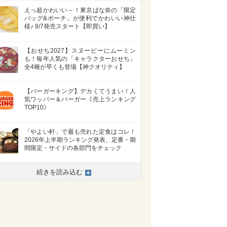
えっ超かわいい～！東京ばな奈の「限定
バッグ&ポーチ」が便利でかわいい神仕
様♪ 8/7発売スタート【即買い】
【おせち2027】スヌーピーにムーミン
も！毎年人気の「キャラクターおせち」
全4種が早くも登場【神クオリティ】
【バーガーキング】デカくてうまい！人
気ワッパー＆バーガー《売上ランキング
TOP10》
「やよい軒」で最も売れた定食はコレ！
>
2026年上半期ランキング発表、定番・期
間限定・サイドの各部門をチェック
続きを読み込む