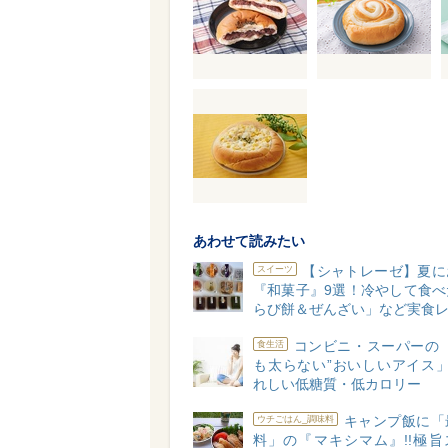
あわせて読みたい
【シャトレーゼ】夏に
スイーツ
『和菓子』9選！冷やして食べ
らび餅＆ぜんざい」など実食
コンビニ・スーパーの「
食生活
も太らない”おいしいアイス」
れしい低糖質・低カロリー
キャンプ飯に「
ウチごはん_調味料
料」の『マキシマム』!!極旨