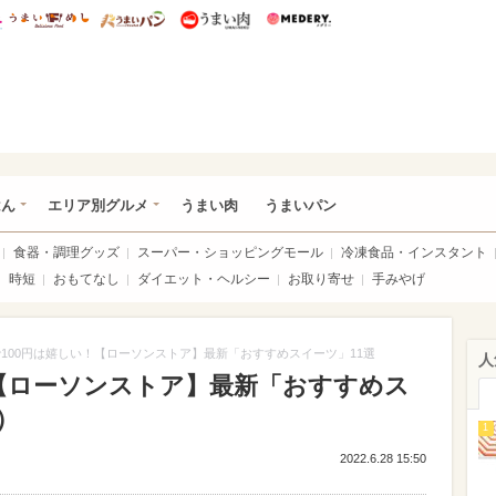
総研 ディズニー特集
mimot.
うまいめし
うまいパン
うまい肉
Medery.
いめし
はん
エリア別グルメ
うまい肉
うまいパン
食器・調理グッズ
スーパー・ショッピングモール
冷凍食品・インスタント
時短
おもてなし
ダイエット・ヘルシー
お取り寄せ
手みやげ
100円は嬉しい！【ローソンストア】最新「おすすめスイーツ」11選
人
！【ローソンストア】最新「おすすめス
）
1
2022.6.28 15:50