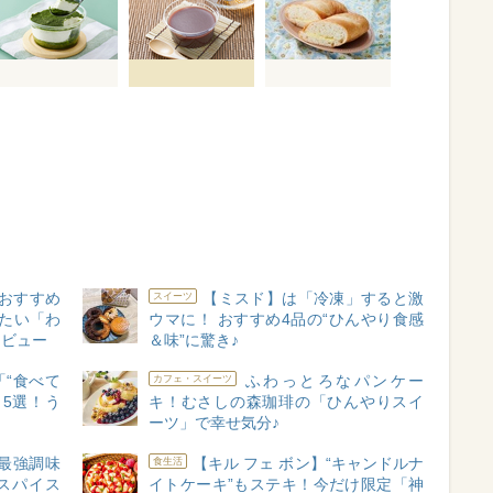
おすすめ
【ミスド】は「冷凍」すると激
スイーツ
たい「わ
ウマに！ おすすめ4品の“ひんやり食感
レビュー
＆味”に驚き♪
“食べて
ふわっとろなパンケー
カフェ・スイーツ
5選！う
キ！むさしの森珈琲の「ひんやりスイ
ーツ」で幸せ気分♪
最強調味
【キル フェ ボン】“キャンドルナ
食生活
スパイス
イトケーキ”もステキ！今だけ限定「神