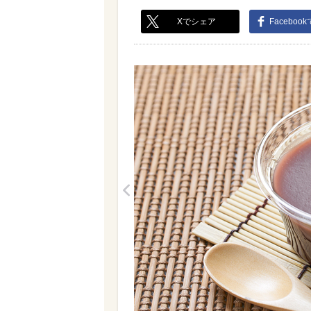
Xでシェア
Faceboo
<