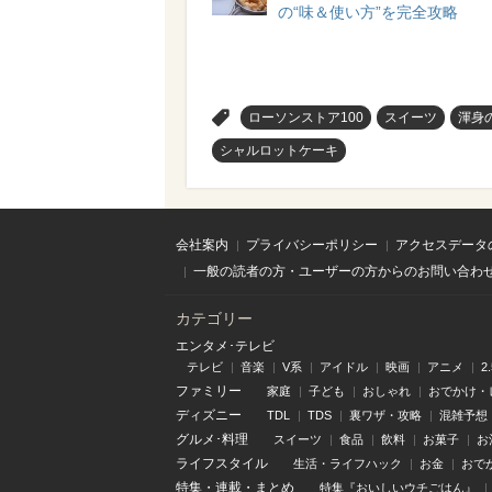
の“味＆使い方”を完全攻略
>
ローソンストア100
スイーツ
渾身
シャルロットケーキ
会社案内
プライバシーポリシー
アクセスデータ
一般の読者の方・ユーザーの方からのお問い合わ
カテゴリー
エンタメ･テレビ
テレビ
音楽
V系
アイドル
映画
アニメ
2
ファミリー
家庭
子ども
おしゃれ
おでかけ・
ディズニー
TDL
TDS
裏ワザ・攻略
混雑予想
グルメ･料理
スイーツ
食品
飲料
お菓子
お
ライフスタイル
生活・ライフハック
お金
おで
特集
・
連載
・
まとめ
特集『おいしいウチごはん』