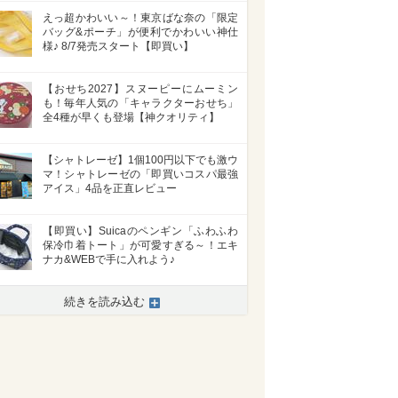
えっ超かわいい～！東京ばな奈の「限定
バッグ&ポーチ」が便利でかわいい神仕
様♪ 8/7発売スタート【即買い】
【おせち2027】スヌーピーにムーミン
も！毎年人気の「キャラクターおせち」
全4種が早くも登場【神クオリティ】
【シャトレーゼ】1個100円以下でも激ウ
マ！シャトレーゼの「即買いコスパ最強
アイス」4品を正直レビュー
【即買い】Suicaのペンギン「ふわふわ
>
保冷巾着トート」が可愛すぎる～！エキ
ナカ&WEBで手に入れよう♪
続きを読み込む