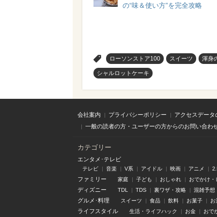
の“味＆使い方”を完全攻略
>
ローソンストア100
スイーツ
渾身
シャルロットケーキ
会社案内
プライバシーポリシー
アクセスデータ
一般の読者の方・ユーザーの方からのお問い合わ
カテゴリー
エンタメ･テレビ
テレビ
音楽
V系
アイドル
映画
アニメ
2
ファミリー
家庭
子ども
おしゃれ
おでかけ・
ディズニー
TDL
TDS
裏ワザ・攻略
混雑予想
グルメ･料理
スイーツ
食品
飲料
お菓子
お
ライフスタイル
生活・ライフハック
お金
おで