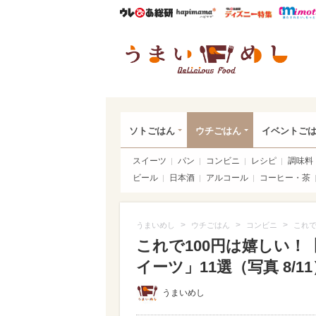
ウレぴあ総研
ハピママ*
ウレぴあ
うま
ソトごはん
ウチごはん
イベントご
スイーツ
パン
コンビニ
レシピ
調味料
ビール
日本酒
アルコール
コーヒー・茶
>
>
>
うまいめし
ウチごはん
コンビニ
これで
これで100円は嬉しい
イーツ」11選（写真 8/11
うまいめし