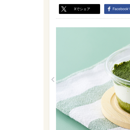
Xでシェア
Faceboo
<