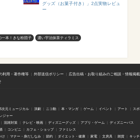
グッズ（お菓子付き）」2点実物レビュ
ー
の一本！きな粉団子
濃い宇治抹茶ティラミス
の利用・著作権等
外部送信ポリシー
広告出稿・お取り組みのご相談・情報掲載
せ
.5次元ミュージカル
演劇
ニコ動
本・マンガ
ゲーム
イベント
アート
スポ
レジャー
混雑対策
テレビ・映画
ディズニーグッズ
アプリ・ゲーム
ディズニーパス
酒
コンビニ
カフェ・ショップ
ファミレス
かけ
マナー・身だしなみ
節約
ダイエット・健康
家電
文房具
雑貨
キッチ