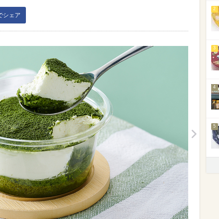
2
kでシェア
3
4
5