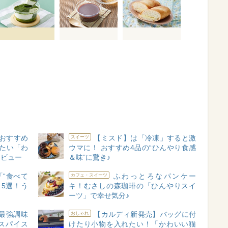
おすすめ
【ミスド】は「冷凍」すると激
スイーツ
たい「わ
ウマに！ おすすめ4品の“ひんやり食感
レビュー
＆味”に驚き♪
“食べて
ふわっとろなパンケー
カフェ・スイーツ
5選！う
キ！むさしの森珈琲の「ひんやりスイ
ーツ」で幸せ気分♪
最強調味
【カルディ新発売】バッグに付
おしゃれ
スパイス
けたり小物を入れたい！「かわいい猫