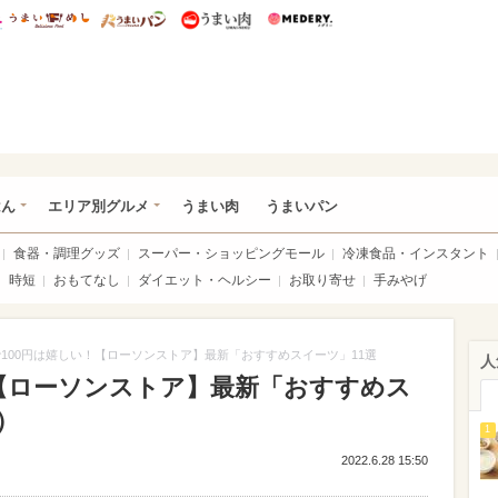
総研 ディズニー特集
mimot.
うまいめし
うまいパン
うまい肉
Medery.
いめし
はん
エリア別グルメ
うまい肉
うまいパン
食器・調理グッズ
スーパー・ショッピングモール
冷凍食品・インスタント
時短
おもてなし
ダイエット・ヘルシー
お取り寄せ
手みやげ
100円は嬉しい！【ローソンストア】最新「おすすめスイーツ」11選
人
！【ローソンストア】最新「おすすめス
）
1
2022.6.28 15:50