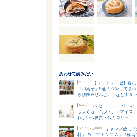
あわせて読みたい
【シャトレーゼ】夏に
スイーツ
『和菓子』9選！冷やして食べ
らび餅＆ぜんざい」など実食
コンビニ・スーパーの「
食生活
も太らない”おいしいアイス」
れしい低糖質・低カロリー
キャンプ飯に「
ウチごはん_調味料
料」の『マキシマム』!!極旨