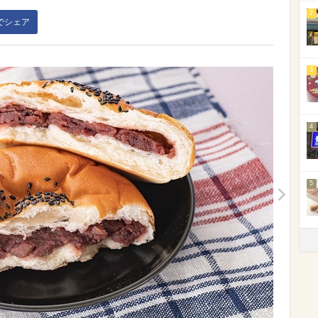
2
kでシェア
3
4
5