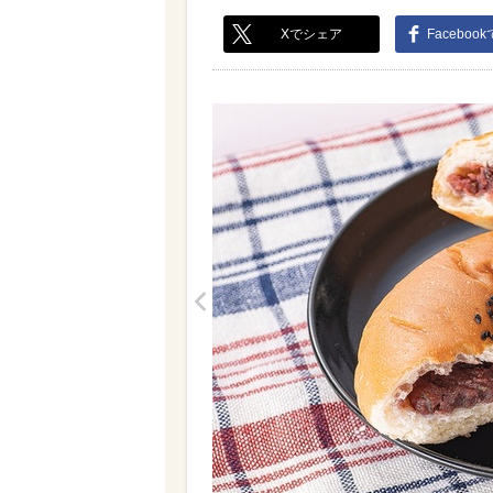
Xでシェア
Faceboo
<