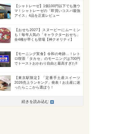
【シャトレーゼ】1個100円以下でも激ウ
マ！シャトレーゼの「即買いコスパ最強
アイス」4品を正直レビュー
【おせち2027】スヌーピーにムーミン
も！毎年人気の「キャラクターおせち」
全4種が早くも登場【神クオリティ】
【モーニング実食】令和の奇跡…！レト
ロ喫茶「タカセ」のモーニングは700円
でトーストおかわり自由と最高すぎた!!
【東京駅限定】「定番手土産スイーツ
>
2026売上ランキング」発表！お土産に迷
ったらここから選ぼう！
続きを読み込む