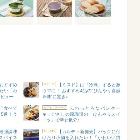
おすすめ
【ミスド】は「冷凍」すると激
スイーツ
たい「わ
ウマに！ おすすめ4品の“ひんやり食感
レビュー
＆味”に驚き♪
“食べて
ふわっとろなパンケー
カフェ・スイーツ
5選！う
キ！むさしの森珈琲の「ひんやりスイ
ーツ」で幸せ気分♪
最強調味
【カルディ新発売】バッグに付
おしゃれ
スパイス
けたり小物を入れたい！「かわいい猫