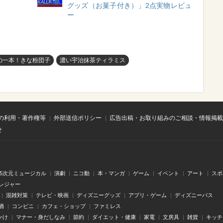
グッズ（お菓子付き）」2点実物レビュ
ー
の一本！きな粉団子
濃い宇治抹茶ティラミス
の利用・著作権等
外部送信ポリシー
広告出稿・お取り組みのご相談・情報掲載
せ
.5次元ミュージカル
演劇
ニコ動
本・マンガ
ゲーム
イベント
アート
スポ
レジャー
混雑対策
テレビ・映画
ディズニーグッズ
アプリ・ゲーム
ディズニーパス
酒
コンビニ
カフェ・ショップ
ファミレス
かけ
マナー・身だしなみ
節約
ダイエット・健康
家電
文房具
雑貨
キッチ