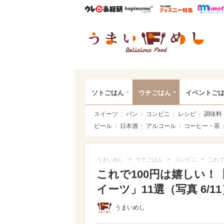
ウレぴあ総研
ハピママ*
ウレぴあ
うま
ソトごはん
ウチごはん
イベントご
スイーツ
パン
コンビニ
レシピ
調味料
ビール
日本酒
アルコール
コーヒー・茶
>
>
>
うまいめし
ウチごはん
コンビニ
これで
これで100円は嬉しい
イーツ」11選（写真 6/11
うまいめし