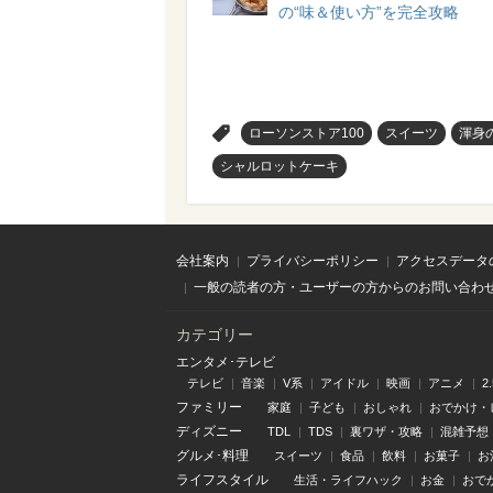
の“味＆使い方”を完全攻略
>
ローソンストア100
スイーツ
渾身
シャルロットケーキ
会社案内
プライバシーポリシー
アクセスデータ
一般の読者の方・ユーザーの方からのお問い合わ
カテゴリー
エンタメ･テレビ
テレビ
音楽
V系
アイドル
映画
アニメ
2
ファミリー
家庭
子ども
おしゃれ
おでかけ・
ディズニー
TDL
TDS
裏ワザ・攻略
混雑予想
グルメ･料理
スイーツ
食品
飲料
お菓子
お
ライフスタイル
生活・ライフハック
お金
おで