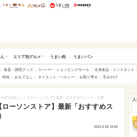
総研 ディズニー特集
mimot.
うまいめし
うまいパン
うまい肉
Medery.
いめし
はん
エリア別グルメ
うまい肉
うまいパン
食器・調理グッズ
スーパー・ショッピングモール
冷凍食品・インスタント
時短
おもてなし
ダイエット・ヘルシー
お取り寄せ
手みやげ
100円は嬉しい！【ローソンストア】最新「おすすめスイーツ」11選
人
！【ローソンストア】最新「おすすめス
）
1
2022.6.28 15:50