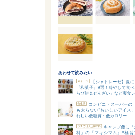
あわせて読みたい
【シャトレーゼ】夏に
スイーツ
『和菓子』9選！冷やして食べ
らび餅＆ぜんざい」など実食
コンビニ・スーパーの「
食生活
も太らない”おいしいアイス」
れしい低糖質・低カロリー
キャンプ飯に「
ウチごはん_調味料
料」の『マキシマム』!!極旨