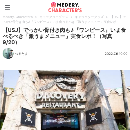
Medery. Character's
Medery. Character's
>
キャラクターグッズ
>
キャラクターグッズ
>
【USJ】で
っかい骨付き肉も♪『ワンピース』いま食べるべき「激うまメニュー」実食レポ！
【USJ】でっかい骨付き肉も♪『ワンピース』いま食
べるべき「激うまメニュー」実食レポ！（写真
9/20）
つるたま
2022.7.9 10:00