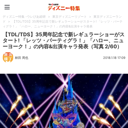
ディズニー特集 -ウレぴあ
ディズニー特集 -ウレぴあ総研
>
東京ディズニーリゾート
>
東京ディズニーラン
ド
>
【TDL/TDS】35周年記念で新レギュラーショーがスタート! 「レッツ・パーテ
ィグラ！」「ハロー、ニューヨーク！」の内容&出演キャラ発表
【TDL/TDS】35周年記念で新レギュラーショーがス
タート! 「レッツ・パーティグラ！」「ハロー、ニュ
ーヨーク！」の内容&出演キャラ発表（写真 2/60）
林田 周也
2018.1.18 17:09