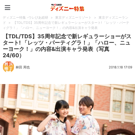
ディズニー特集 -ウレぴあ
ディズニー特集 -ウレぴあ総研
>
東京ディズニーリゾート
>
東京ディズニーラン
ド
>
【TDL/TDS】35周年記念で新レギュラーショーがスタート! 「レッツ・パーテ
ィグラ！」「ハロー、ニューヨーク！」の内容&出演キャラ発表
【TDL/TDS】35周年記念で新レギュラーショーがス
タート! 「レッツ・パーティグラ！」「ハロー、ニュ
ーヨーク！」の内容&出演キャラ発表（写真
24/60）
林田 周也
2018.1.18 17:09