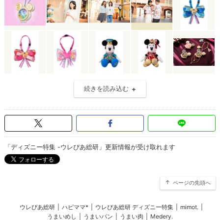
続きを読み込む
「ディズニー特集 -ウレぴあ総研」更新情報が受け取れます
ページの先頭へ
ウレぴあ総研
|
ハピママ*
|
ウレぴあ総研 ディズニー特集
|
mimot.
|
うまいめし
|
うまいパン
|
うまい肉
|
Medery.