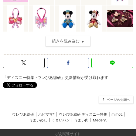
続きを読み込む
「ディズニー特集 -ウレぴあ総研」更新情報が受け取れます
ページの先頭へ
ウレぴあ総研
|
ハピママ*
|
ウレぴあ総研 ディズニー特集
|
mimot.
|
うまいめし
|
うまいパン
|
うまい肉
|
Medery.
ぴあ関連サイト