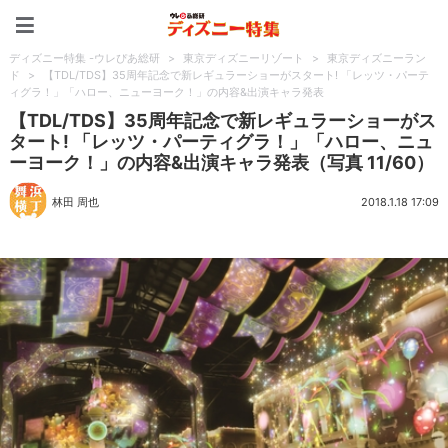
ディズニー特集 -ウレぴあ
ディズニー特集 -ウレぴあ総研
>
東京ディズニーリゾート
>
東京ディズニーラン
ド
>
【TDL/TDS】35周年記念で新レギュラーショーがスタート! 「レッツ・パーテ
ィグラ！」「ハロー、ニューヨーク！」の内容&出演キャラ発表
【TDL/TDS】35周年記念で新レギュラーショーがス
タート! 「レッツ・パーティグラ！」「ハロー、ニュ
ーヨーク！」の内容&出演キャラ発表（写真 11/60）
林田 周也
2018.1.18 17:09