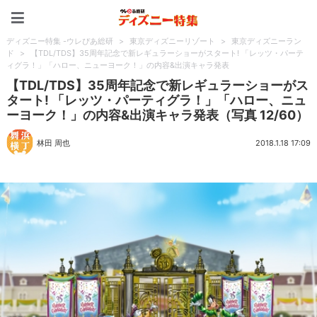
ディズニー特集 -ウレぴあ
ディズニー特集 -ウレぴあ総研
>
東京ディズニーリゾート
>
東京ディズニーラン
ド
>
【TDL/TDS】35周年記念で新レギュラーショーがスタート! 「レッツ・パーテ
ィグラ！」「ハロー、ニューヨーク！」の内容&出演キャラ発表
【TDL/TDS】35周年記念で新レギュラーショーがス
タート! 「レッツ・パーティグラ！」「ハロー、ニュ
ーヨーク！」の内容&出演キャラ発表（写真 12/60）
林田 周也
2018.1.18 17:09