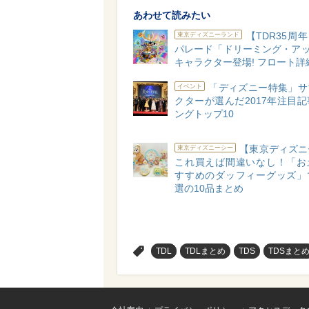
あわせて読みたい
【TDR35周年
東京ディズニーランド
パレード「ドリーミング・アップ
キャラクター登場! フロート詳
「ディズニー特集」サ
イベント
クターが選んだ2017年注目
ングトップ10
【東京ディズニ
東京ディズニーシー
これ買えば間違いなし！「お
すすめのダッフィーグッズ」
選の10品まとめ
>
TDL
TDLまとめ
TDS
TDSまと