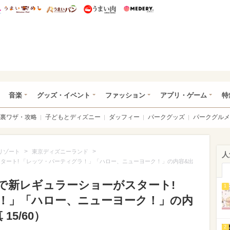
総研 ディズニー特集
mimot.
うまいめし
うまいパン
うまい肉
Medery.
ズニー特集 -ウレぴあ総研
音楽
グッズ・イベント
ファッション
アプリ・ゲーム
特
裏ワザ・攻略
子どもとディズニー
ダッフィー
パークグッズ
パークグルメ
>
>
リゾート
東京ディズニーランド
人
がスタート! 「レッツ・パーティグラ！」「ハロー、ニューヨーク！」の内容&出
記念で新レギュラーショーがスタート!
1
！」「ハロー、ニューヨーク！」の内
5/60）
2