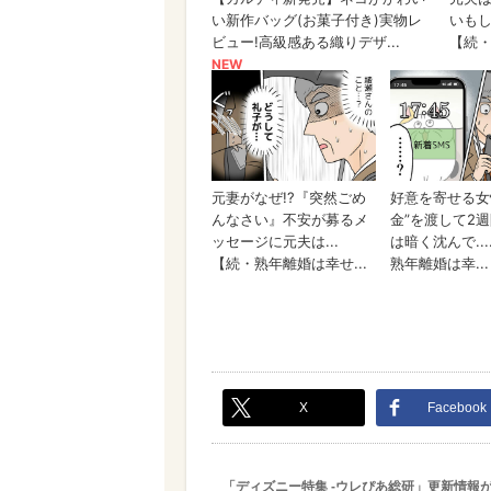
X
Facebook
「ディズニー特集 -ウレぴあ総研」更新情報