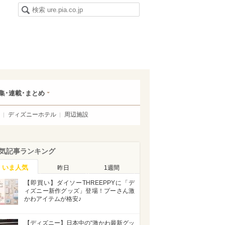
集･連載･まとめ
ディズニーホテル
周辺施設
気記事ランキング
いま人気
昨日
1週間
【即買い】ダイソーTHREEPPYに「デ
ィズニー新作グッズ」登場！プーさん激
かわアイテムが格安♪
【ディズニー】日本中の“激かわ最新グッ