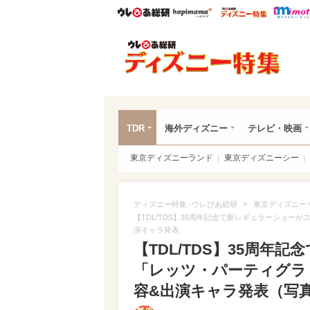
ウレぴあ総研
ハピママ*
ウレぴあ
ディ
TDR
海外ディズニー
テレビ・映画
東京ディズニーランド
東京ディズニーシー
>
ディズニー特集 -ウレぴあ総研
東京ディズニー
【TDL/TDS】35周年記念で新レギュラーショー
演キャラ発表
【TDL/TDS】35周年
「レッツ・パーティグラ
容&出演キャラ発表（写真 1