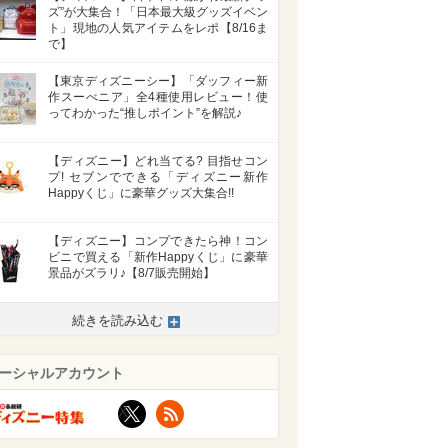
ズ”が大集合！「日本最大級グッズイベン
ト」現地の人気アイテムをレポ【8/16ま
で】
【東京ディズニーシー】「ダッフィー新
作スーべニア」全4種使用レビュー！使
ってわかった“推しポイント”を解説♪
【ディズニー】どれ当てる? 目指せコン
プ! セブンでできる「ディズニー新作
Happyくじ」に豪華グッズ大集合!!
【ディズニー】コンプできたら神！コン
ビニで買える「新作Happyくじ」に豪華
景品がズラリ♪【8/7販売開始】
続きを読み込む
>
ーシャルアカウント
X
RSS