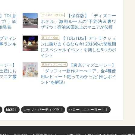
】TDL新
【保存版】「ディズニー
ディズニーホテル
! 」55
ホテル」激戦ルームの“予約法＆裏ワ
細発表
ザ”7つ！宿泊60回以上のマニアが伝授
ブディレ
【TDL/TDS】アトラクショ
裏ワザ・攻略
記事ランキ
ンに乗りまくるなら今! 2018冬の閑散期
にスペシャルイベントを楽しむ5つのポ
イント
ーシー】
【東京ディズニーシー】
東京ディズニーシー
土産にお
「ダッフィー新作スーべニア」全4種使
マニア厳
用レビュー！使ってわかった“推しポイ
ント”を解説♪
め
tdr35th
レッツ・パーティグラ！
ハロー、ニューヨーク！