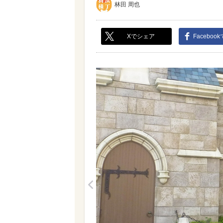
林田 周也
Xでシェア
Faceboo
<