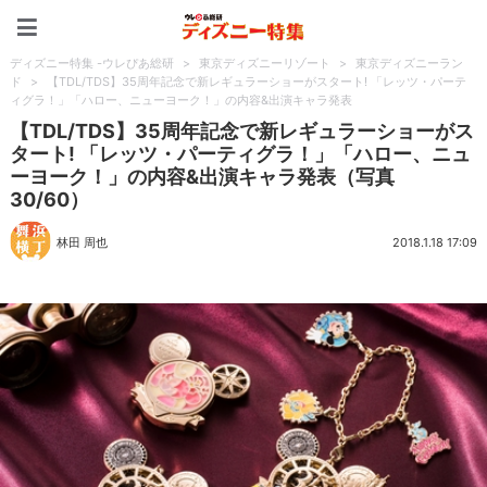
ディズニー特集 -ウレぴあ
ディズニー特集 -ウレぴあ総研
>
東京ディズニーリゾート
>
東京ディズニーラン
ド
>
【TDL/TDS】35周年記念で新レギュラーショーがスタート! 「レッツ・パーテ
ィグラ！」「ハロー、ニューヨーク！」の内容&出演キャラ発表
【TDL/TDS】35周年記念で新レギュラーショーがス
タート! 「レッツ・パーティグラ！」「ハロー、ニュ
ーヨーク！」の内容&出演キャラ発表（写真
30/60）
林田 周也
2018.1.18 17:09