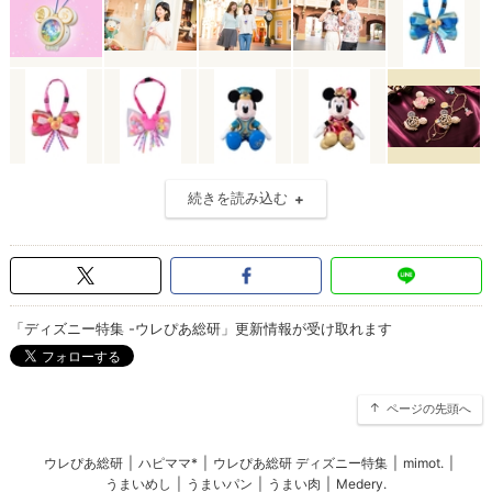
続きを読み込む
「ディズニー特集 -ウレぴあ総研」更新情報が受け取れます
ページの先頭へ
ウレぴあ総研
|
ハピママ*
|
ウレぴあ総研 ディズニー特集
|
mimot.
|
うまいめし
|
うまいパン
|
うまい肉
|
Medery.