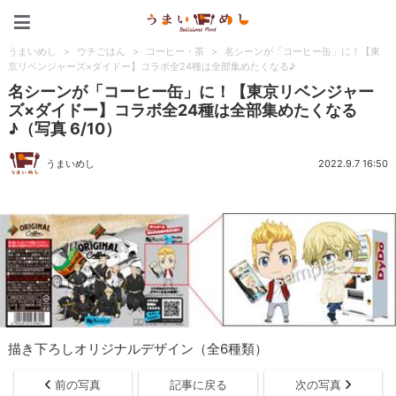
うまいめし
うまいめし
>
ウチごはん
>
コーヒー・茶
>
名シーンが「コーヒー缶」に！【東
京リベンジャーズ×ダイドー】コラボ全24種は全部集めたくなる♪
名シーンが「コーヒー缶」に！【東京リベンジャー
ズ×ダイドー】コラボ全24種は全部集めたくなる
♪（写真 6/10）
うまいめし
2022.9.7 16:50
描き下ろしオリジナルデザイン（全6種類）
前の写真
記事に戻る
次の写真