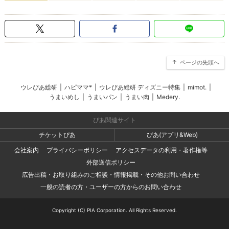
ページの先頭へ
ウレぴあ総研
|
ハピママ*
|
ウレぴあ総研 ディズニー特集
|
mimot.
|
うまいめし
|
うまいパン
|
うまい肉
|
Medery.
ぴあ関連サイト
チケットぴあ
ぴあ(アプリ&Web)
会社案内
プライバシーポリシー
アクセスデータの利用・著作権等
外部送信ポリシー
広告出稿・お取り組みのご相談・情報掲載・その他お問い合わせ
一般の読者の方・ユーザーの方からのお問い合わせ
Copyright (C) PIA Corporation. All Rights Reserved.