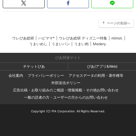
ページの先頭へ
ウレぴあ総研
|
ハピママ*
|
ウレぴあ総研 ディズニー特集
|
mimot.
|
うまいめし
|
うまいパン
|
うまい肉
|
Medery.
ぴあ関連サイト
チケットぴあ
ぴあ(アプリ&Web)
会社案内
プライバシーポリシー
アクセスデータの利用・著作権等
外部送信ポリシー
広告出稿・お取り組みのご相談・情報掲載・その他お問い合わせ
一般の読者の方・ユーザーの方からのお問い合わせ
Copyright (C) PIA Corporation. All Rights Reserved.