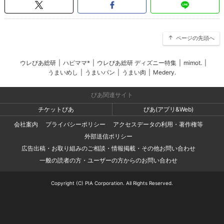
ページの先頭へ
ウレぴあ総研
|
ハピママ*
|
ウレぴあ総研 ディズニー特集
|
mimot.
|
うまいめし
|
うまいパン
|
うまい肉
|
Medery.
ぴあ関連サイト
チケットぴあ
ぴあ(アプリ&Web)
会社案内
プライバシーポリシー
アクセスデータの利用・著作権等
外部送信ポリシー
広告出稿・お取り組みのご相談・情報掲載・その他お問い合わせ
一般の読者の方・ユーザーの方からのお問い合わせ
Copyright (C) PIA Corporation. All Rights Reserved.