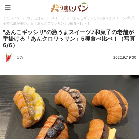
うまいパン
うまいパン
>
ウチごはん
>
スイーツ
>
"あんこギッシリ"の激うまスイーツ♪和菓
子の老舗が手掛ける「あんクロワッサン」5種食べ比べ！
"あんこギッシリ"の激うまスイーツ♪和菓子の老舗が
手掛ける「あんクロワッサン」5種食べ比べ！（写真
6/6）
なの
2022.9.7 9:30