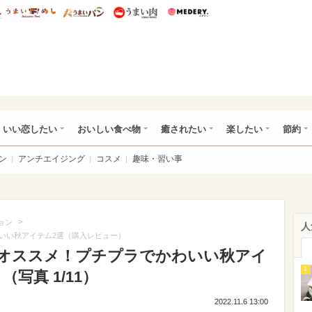
総研 ディズニー特集
mimot.
うまいめし
うまいパン
うまい肉
Medery.
ot.(ミモット)
いい恋したい
おいしい食べ物
癒されたい
楽したい
節約
ン
アンチエイジング
コスメ
趣味・習い事
>
ョン
人
いい秋アイテム2選（購入レビュー）
オススメ！プチプラでかわいい秋アイ
1
写真 1/11）
2022.11.6 13:00