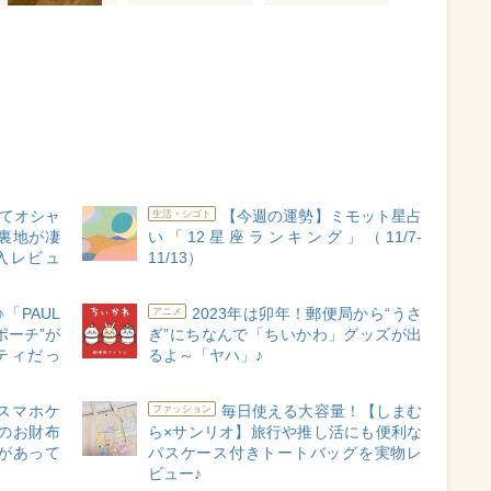
てオシャ
【今週の運勢】ミモット星占
生活・シゴト
裏地が凄
い「12星座ランキング」（11/7-
入レビュ
11/13）
「PAUL
2023年は卯年！郵便局から“うさ
アニメ
んポーチ”が
ぎ”にちなんで「ちいかわ」グッズが出
ティだっ
るよ～「ヤハ」♪
】スマホケ
毎日使える大容量！【しまむ
ファッション
のお財布
ら×サンリオ】旅行や推し活にも便利な
があって
パスケース付きトートバッグを実物レ
ビュー♪