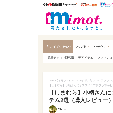
ウレぴあ総研
ハピママ*
ウレぴあ
mim
キレイでいたい
ハマる
やせたい
簡単テク
NG習慣
美アイテム
ファッショ
>
>
mimot.(ミモット)
キレイでいたい
ファッシ
【しまむら】小柄さんにオススメ！プチプラでかわ
【しまむら】小柄さんに
テム2選（購入レビュー）（
Shion