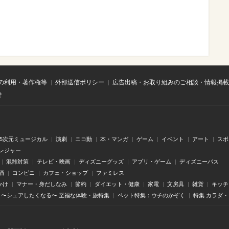
の利用・著作権等
外部送信ポリシー
広告出稿・お取り組みのご相談・情報掲載
せ
.5次元ミュージカル
演劇
ニコ動
本・マンガ
ゲーム
イベント
アート
スポ
レジャー
混雑対策
テレビ・映画
ディズニーグッズ
アプリ・ゲーム
ディズニーパス
酒
コンビニ
カフェ・ショップ
ファミレス
かけ
マナー・身だしなみ
節約
ダイエット・健康
家電
文房具
雑貨
キッチ
〜シェアしたくなる〜 至福な体験・旅特集
ペット特集：ウチのかぞく
特集 カラダ