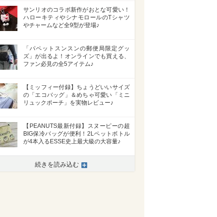
サンリオのコラボ新作がおとな可愛い！
ハローキティやシナモロールのTシャツ
やチャームなど全9型が登場♪
「パペットスンスンの郵便局限定グッ
ズ」が出るよ！オンラインでも買える、
ファン必見の全5アイテム♪
【ミッフィー付録】ちょうどいいサイズ
の「エコバッグ」＆めちゃ可愛い「ミニ
リュックポーチ」を実物レビュー♪
【PEANUTS最新付録】スヌーピーの超
BIG保冷バッグが便利！2Lペットボトル
が4本入るESSE史上最大級の大容量♪
続きを読み込む