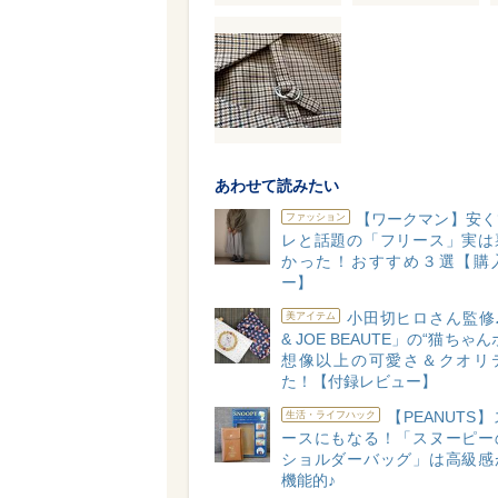
あわせて読みたい
【ワークマン】安く
ファッション
レと話題の「フリース」実は
かった！おすすめ３選【購
ー】
小田切ヒロさん監修♪
美アイテム
& JOE BEAUTE」の“猫ちゃ
想像以上の可愛さ＆クオリ
た！【付録レビュー】
【PEANUTS
生活・ライフハック
ースにもなる！「スヌーピー
ショルダーバッグ」は高級感
機能的♪