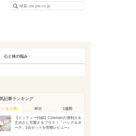
心と体の悩み
気記事ランキング
いま人気
昨日
1週間
【ミッフィー付録】Colemanの便利さ＆
丈夫さに可愛さをプラス！「バッグ＆ポ
ーチ」2点セットを実物レビュー♪