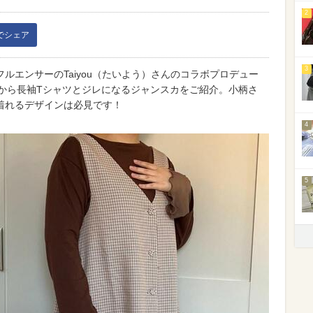
2
kでシェア
3
ルエンサーのTaiyou（たいよう）さんのコラボプロデュー
m」の秋服から長袖Tシャツとジレになるジャンスカをご紹介。小柄さ
着れるデザインは必見です！
4
5