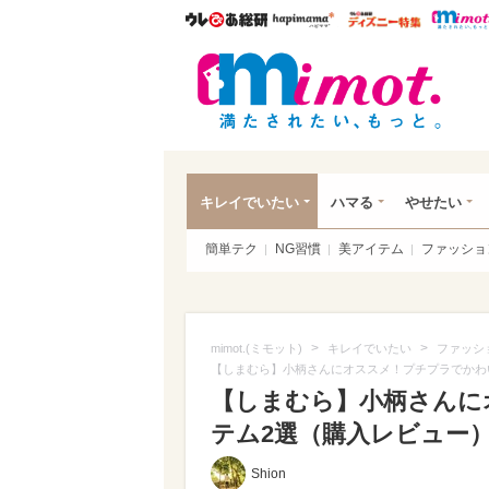
ウレぴあ総研
ハピママ*
ウレぴあ
mim
キレイでいたい
ハマる
やせたい
簡単テク
NG習慣
美アイテム
ファッショ
>
>
mimot.(ミモット)
キレイでいたい
ファッシ
【しまむら】小柄さんにオススメ！プチプラでかわ
【しまむら】小柄さんに
テム2選（購入レビュー）（
Shion