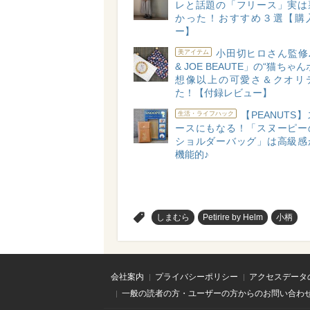
レと話題の「フリース」実は
かった！おすすめ３選【購
ー】
小田切ヒロさん監修♪
美アイテム
& JOE BEAUTE」の“猫ちゃ
想像以上の可愛さ＆クオリ
た！【付録レビュー】
【PEANUTS
生活・ライフハック
ースにもなる！「スヌーピー
ショルダーバッグ」は高級感
機能的♪
>
しまむら
Petirire by Helm
小柄
会社案内
プライバシーポリシー
アクセスデータ
一般の読者の方・ユーザーの方からのお問い合わ