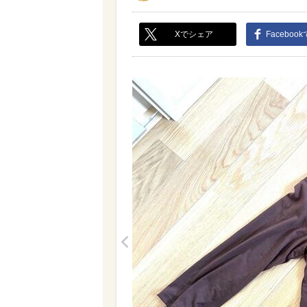
Xでシェア
Faceboo
<