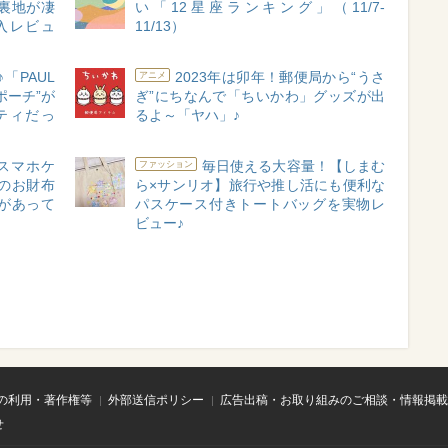
裏地が凄
い「12星座ランキング」（11/7-
入レビュ
11/13）
「PAUL
2023年は卯年！郵便局から“うさ
アニメ
んポーチ”が
ぎ”にちなんで「ちいかわ」グッズが出
ティだっ
るよ～「ヤハ」♪
】スマホケ
毎日使える大容量！【しまむ
ファッション
のお財布
ら×サンリオ】旅行や推し活にも便利な
があって
パスケース付きトートバッグを実物レ
ビュー♪
の利用・著作権等
外部送信ポリシー
広告出稿・お取り組みのご相談・情報掲載
せ