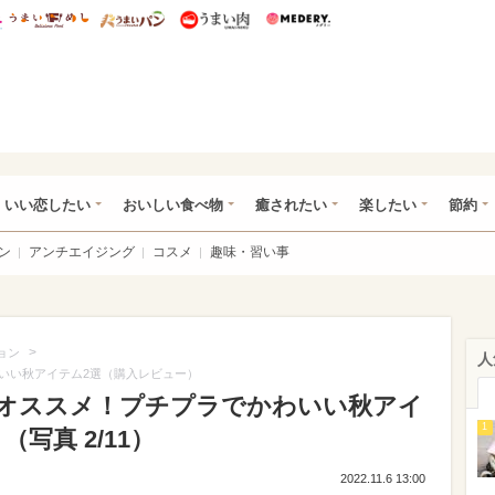
総研 ディズニー特集
mimot.
うまいめし
うまいパン
うまい肉
Medery.
ot.(ミモット)
いい恋したい
おいしい食べ物
癒されたい
楽したい
節約
ン
アンチエイジング
コスメ
趣味・習い事
>
ョン
人
いい秋アイテム2選（購入レビュー）
オススメ！プチプラでかわいい秋アイ
1
写真 2/11）
2022.11.6 13:00