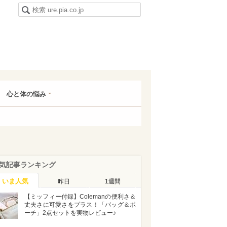
心と体の悩み
気記事ランキング
いま人気
昨日
1週間
【ミッフィー付録】Colemanの便利さ＆
丈夫さに可愛さをプラス！「バッグ＆ポ
ーチ」2点セットを実物レビュー♪