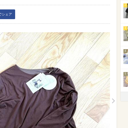
2
kでシェア
3
4
5