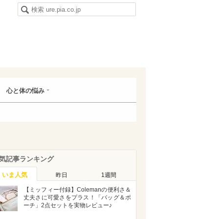
心と体の悩み
気記事ランキング
いま人気
昨日
1週間
【ミッフィー付録】Colemanの便利さ＆
丈夫さに可愛さをプラス！「バッグ＆ポ
ーチ」2点セットを実物レビュー♪