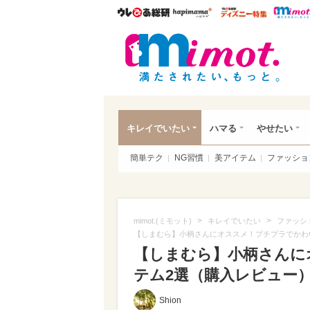
ウレぴあ総研
ハピママ*
ウレぴあ
mim
キレイでいたい
ハマる
やせたい
簡単テク
NG習慣
美アイテム
ファッショ
>
>
mimot.(ミモット)
キレイでいたい
ファッシ
【しまむら】小柄さんにオススメ！プチプラでかわ
【しまむら】小柄さんに
テム2選（購入レビュー）（
Shion