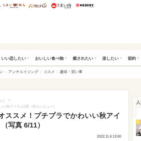
総研 ディズニー特集
mimot.
うまいめし
うまいパン
うまい肉
Medery.
ot.(ミモット)
いい恋したい
おいしい食べ物
癒されたい
楽したい
節約
ン
アンチエイジング
コスメ
趣味・習い事
>
ョン
人
いい秋アイテム2選（購入レビュー）
オススメ！プチプラでかわいい秋アイ
1
写真 6/11）
2022.11.6 13:00