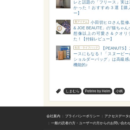
レと話題の「フリース」実は
かった！おすすめ３選【購
ー】
小田切ヒロさん監修♪
美アイテム
& JOE BEAUTE」の“猫ちゃ
想像以上の可愛さ＆クオリ
た！【付録レビュー】
【PEANUTS
生活・ライフハック
ースにもなる！「スヌーピー
ショルダーバッグ」は高級感
機能的♪
>
しまむら
Petirire by Helm
小柄
会社案内
プライバシーポリシー
アクセスデータ
一般の読者の方・ユーザーの方からのお問い合わ