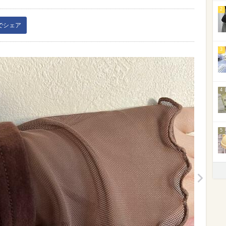
2
kでシェア
3
4
5