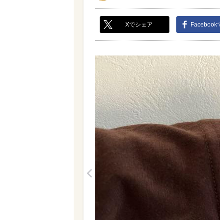
Xでシェア
Faceboo
<