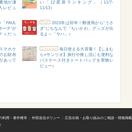
裏地が凄
い「12星座ランキング」（11/7-
入レビュ
11/13）
「PAUL
2023年は卯年！郵便局から“うさ
アニメ
んポーチ”が
ぎ”にちなんで「ちいかわ」グッズが出
ティだっ
るよ～「ヤハ」♪
】スマホケ
毎日使える大容量！【しまむ
ファッション
のお財布
ら×サンリオ】旅行や推し活にも便利な
があって
パスケース付きトートバッグを実物レ
ビュー♪
の利用・著作権等
外部送信ポリシー
広告出稿・お取り組みのご相談・情報掲載
せ