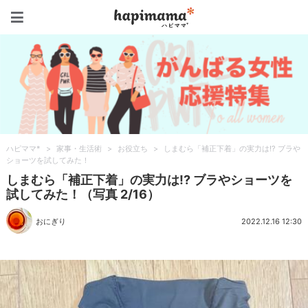
ハピママ*
ハピママ*
>
家事・生活術
>
お役立ち
>
しまむら「補正下着」の実力は!? ブラや
ショーツを試してみた！
しまむら「補正下着」の実力は!? ブラやショーツを
試してみた！（写真 2/16）
おにぎり
2022.12.16 12:30