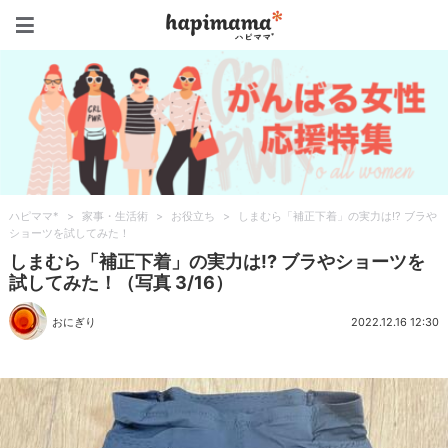
ハピママ*
ハピママ*
>
家事・生活術
>
お役立ち
>
しまむら「補正下着」の実力は!? ブラや
ショーツを試してみた！
しまむら「補正下着」の実力は!? ブラやショーツを
試してみた！（写真 3/16）
おにぎり
2022.12.16 12:30