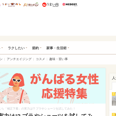
総研 ディズニー特集
mimot.
うまいめし
うまいパン
うまい肉
Medery.
ママ*
い
ラクしたい
節約
家事・生活術
ン
アンチエイジング
コスメ
趣味・習い事
人
1
むら「補正下着」の実力は!? ブラやショーツを試してみた！
2