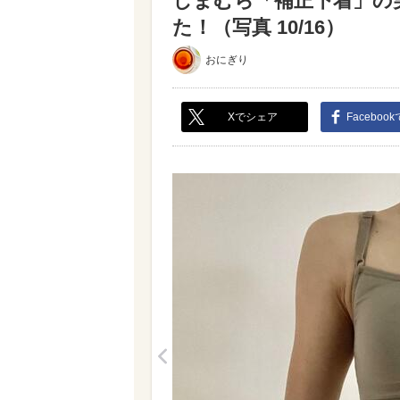
しまむら「補正下着」の実
た！（写真 10/16）
おにぎり
Xでシェア
Faceboo
<