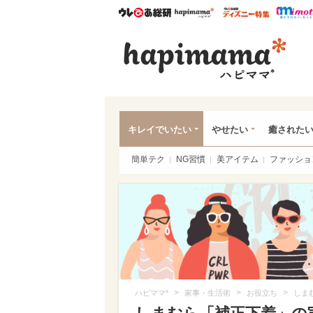
ウレぴあ総研
ハピママ*
ウレぴあ
ハピ
キレイでいたい
やせたい
癒された
簡単テク
NG習慣
美アイテム
ファッショ
>
>
>
ハピママ*
家事・生活術
お役立ち
しま