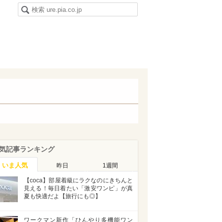
気記事ランキング
いま人気
昨日
1週間
【coca】部屋着級にラクなのにきちんと
見える！毎日着たい「激安ワンピ」が真
夏も快適だよ【旅行にも◎】
ワークマン新作「ひんやり多機能ワン