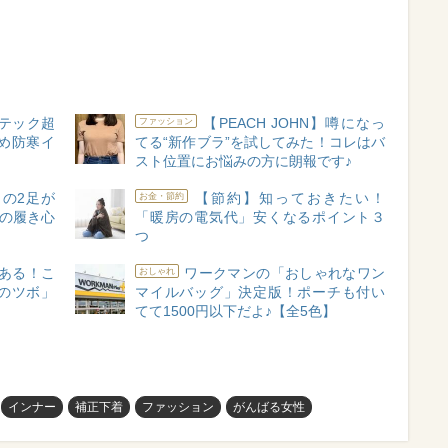
テック超
【PEACH JOHN】噂になっ
ファッション
すめ防寒イ
てる“新作ブラ”を試してみた！コレはバ
スト位置にお悩みの方に朗報です♪
の2足が
【節約】知っておきたい！
お金・節約
」の履き心
「暖房の電気代」安くなるポイント３
つ
ある！こ
ワークマンの「おしゃれなワン
おしゃれ
のツボ」
マイルバッグ」決定版！ポーチも付い
てて1500円以下だよ♪【全5色】
インナー
補正下着
ファッション
がんばる女性