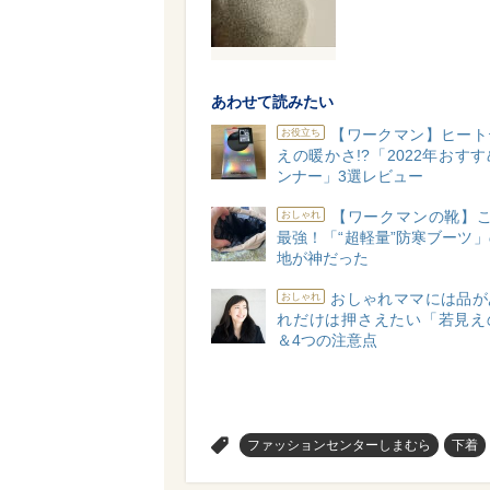
あわせて読みたい
【ワークマン】ヒート
お役立ち
えの暖かさ!?「2022年おす
ンナー」3選レビュー
【ワークマンの靴】こ
おしゃれ
最強！「“超軽量”防寒ブーツ
地が神だった
おしゃれママには品が
おしゃれ
れだけは押さえたい「若見え
＆4つの注意点
>
ファッションセンターしまむら
下着