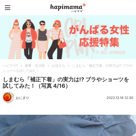
ハピママ*
ハピママ*
>
家事・生活術
>
お役立ち
>
しまむら「補正下着」の実力は!? ブラや
ショーツを試してみた！
しまむら「補正下着」の実力は!? ブラやショーツを
試してみた！（写真 4/16）
おにぎり
2022.12.16 12:30