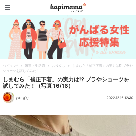
ハピママ*
ハピママ*
>
家事・生活術
>
お役立ち
>
しまむら「補正下着」の実力は!? ブラや
ショーツを試してみた！
しまむら「補正下着」の実力は!? ブラやショーツを
試してみた！（写真 16/16）
おにぎり
2022.12.16 12:30